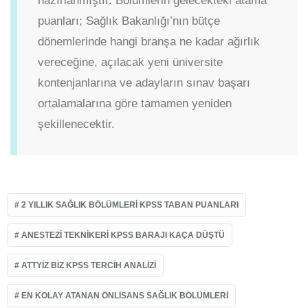
hazırlanmıştır. Bölümlerin gelecekteki atama
puanları; Sağlık Bakanlığı’nın bütçe
dönemlerinde hangi branşa ne kadar ağırlık
vereceğine, açılacak yeni üniversite
kontenjanlarına ve adayların sınav başarı
ortalamalarına göre tamamen yeniden
şekillenecektir.
2 YILLIK SAĞLIK BÖLÜMLERI KPSS TABAN PUANLARI
ANESTEZI TEKNIKERI KPSS BARAJI KAÇA DÜŞTÜ
ATTYIZ BIZ KPSS TERCIH ANALIZI
EN KOLAY ATANAN ÖNLISANS SAĞLIK BÖLÜMLERI