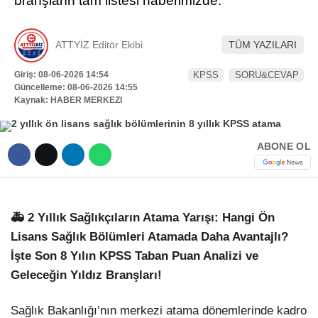
branşların tam listesi haberimizde.
Hattı
TERCİH ROBOTU
ATTYİZ Editör Ekibi
TÜM YAZILARI
Giriş: 08-06-2026 14:54
KPSS
SORU&CEVAP
Facebook
Güncelleme: 08-06-2026 14:55
Kaynak: HABER MERKEZI
Instagram
ABONE OL
Youtube
🚑 2 Yıllık Sağlıkçıların Atama Yarışı: Hangi Ön
TikTok
Lisans Sağlık Bölümleri Atamada Daha Avantajlı?
İşte Son 8 Yılın KPSS Taban Puan Analizi ve
Dribbble
Geleceğin Yıldız Branşları!
Telegram
Sağlık Bakanlığı’nın merkezi atama dönemlerinde kadro