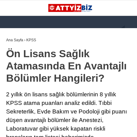
GALERİ
VİDEO
YAZARLAR
Ana Sayfa
›
KPSS
Ön Lisans Sağlık
KATEGORİLER
Atamasında En Avantajlı
GÜNDEM
Bölümler Hangileri?
112 ACİL
KPSS
2 yıllık ön lisans sağlık bölümlerinin 8 yıllık
ATT
KPSS atama puanları analiz edildi. Tıbbi
Sekreterlik, Evde Bakım ve Podoloji gibi puanı
PARAMEDİK (AABT)
düşen avantajlı bölümler ile Anestezi,
STK
Laboratuvar gibi yüksek kapatan riskli
WhatsApp İhbar
İLANLAR