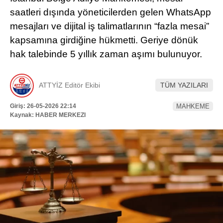
Hattı
saatleri dışında yöneticilerden gelen WhatsApp
TERCİH ROBOTU
mesajları ve dijital iş talimatlarının “fazla mesai”
kapsamına girdiğine hükmetti. Geriye dönük
hak talebinde 5 yıllık zaman aşımı bulunuyor.
Facebook
ATTYİZ Editör Ekibi
TÜM YAZILARI
Instagram
Giriş: 26-05-2026 22:14
MAHKEME
Kaynak: HABER MERKEZI
Youtube
TikTok
Dribbble
Telegram