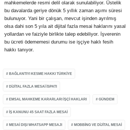
mahkemelerde resmi delil olarak sunulabiliyor. Üstelik
bu davalarda geriye dönük 5 yıllık zaman aşımı süresi
bulunuyor. Yani bir çalışan, mevcut işinden ayrılmış
olsa dahi son 5 yıla ait dijital fazla mesai haklarını yasal
yollardan ve faiziyle birlikte talep edebiliyor. İşverenin
bu ücreti ödememesi durumu ise işçiye haklı fesih
hakkı tanıyor.
BAĞLANTIYI KESME HAKKI TÜRKIYE
DIJITAL FAZLA MESAI ISPATI
EMSAL MAHKEME KARARLARI IŞÇI HAKLARI
GÜNDEM
IŞ KANUNU 45 SAAT FAZLA MESAI
MESAI DIŞI WHATSAPP MESAJI
MOBBING VE DIJITAL MESAI