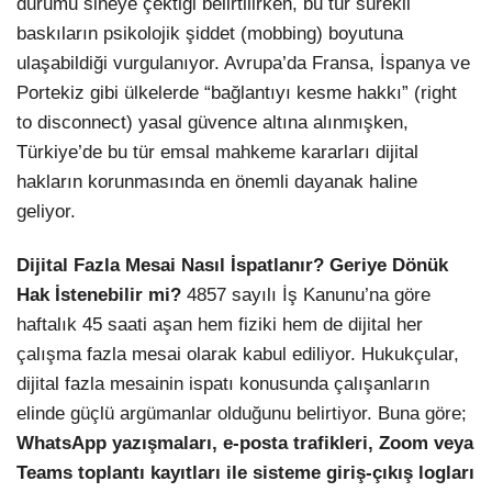
durumu sineye çektiği belirtilirken, bu tür sürekli
baskıların psikolojik şiddet (mobbing) boyutuna
ulaşabildiği vurgulanıyor. Avrupa’da Fransa, İspanya ve
Portekiz gibi ülkelerde “bağlantıyı kesme hakkı” (right
to disconnect) yasal güvence altına alınmışken,
Türkiye’de bu tür emsal mahkeme kararları dijital
hakların korunmasında en önemli dayanak haline
geliyor.
Dijital Fazla Mesai Nasıl İspatlanır? Geriye Dönük
Hak İstenebilir mi?
4857 sayılı İş Kanunu’na göre
haftalık 45 saati aşan hem fiziki hem de dijital her
çalışma fazla mesai olarak kabul ediliyor. Hukukçular,
dijital fazla mesainin ispatı konusunda çalışanların
elinde güçlü argümanlar olduğunu belirtiyor. Buna göre;
WhatsApp yazışmaları, e-posta trafikleri, Zoom veya
Teams toplantı kayıtları ile sisteme giriş-çıkış logları