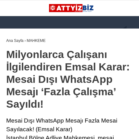
GALERİ
VİDEO
YAZARLAR
Ana Sayfa
›
MAHKEME
Milyonlarca Çalışanı
KATEGORİLER
İlgilendiren Emsal Karar:
GÜNDEM
Mesai Dışı WhatsApp
112 ACİL
Mesajı ‘Fazla Çalışma’
KPSS
Sayıldı!
ATT
PARAMEDİK (AABT)
Mesai Dışı WhatsApp Mesajı Fazla Mesai
STK
Sayılacak! (Emsal Karar)
WhatsApp İhbar
İstanbul Bölge Adliye Mahkemesi, mesai
İLANLAR