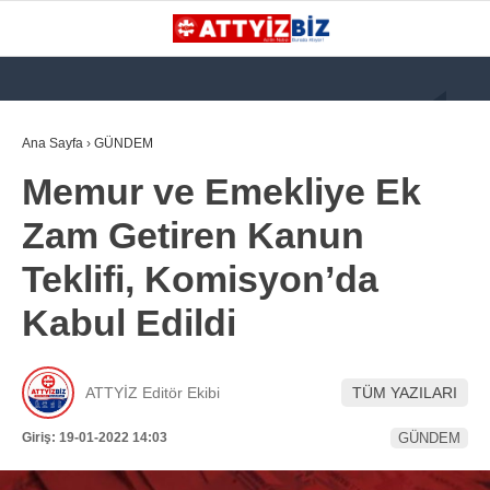
GALERİ
VİDEO
YAZARLAR
Ana Sayfa
›
GÜNDEM
Memur ve Emekliye Ek
KATEGORİLER
Zam Getiren Kanun
GÜNDEM
Teklifi, Komisyon’da
112 ACİL
Kabul Edildi
KPSS
ATT
ATTYİZ Editör Ekibi
TÜM YAZILARI
PARAMEDİK (AABT)
Giriş: 19-01-2022 14:03
GÜNDEM
STK
WhatsApp İhbar
İLANLAR