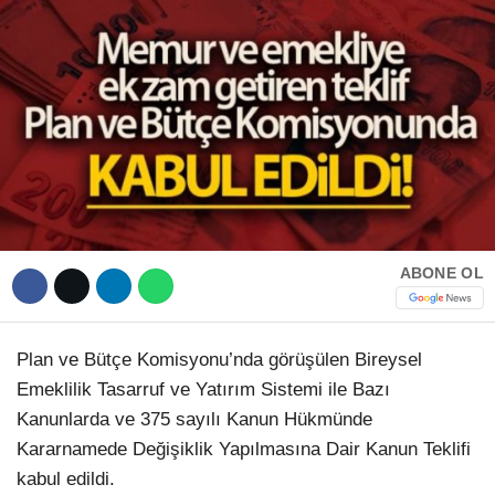
Hattı
TERCİH ROBOTU
Facebook
Instagram
ABONE OL
Youtube
TikTok
Plan ve Bütçe Komisyonu’nda görüşülen Bireysel
Emeklilik Tasarruf ve Yatırım Sistemi ile Bazı
Dribbble
Kanunlarda ve 375 sayılı Kanun Hükmünde
Kararnamede Değişiklik Yapılmasına Dair Kanun Teklifi
Telegram
kabul edildi.