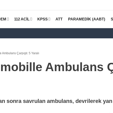
DEM
112 ACİL
KPSS
ATT
PARAMEDİK (AABT)
 Ambulans Çarpıştı: 5 Yaralı
mobille Ambulans Ça
an sonra savrulan ambulans, devrilerek yan y