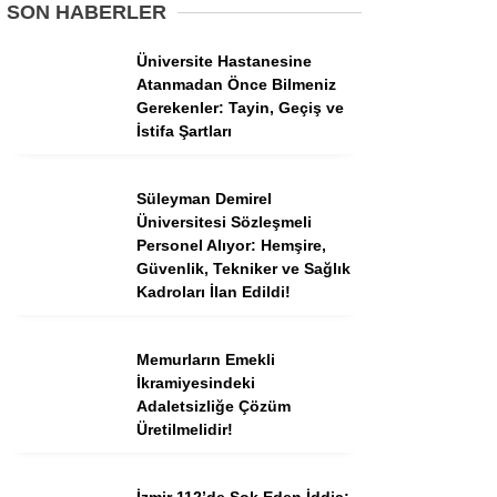
Tercih Robotu (Ön Lisans)
SON HABERLER
Tercih Robotu (Lise)
Üniversite Hastanesine
Atanmadan Önce Bilmeniz
Gerekenler: Tayin, Geçiş ve
İstifa Şartları
Süleyman Demirel
Üniversitesi Sözleşmeli
Personel Alıyor: Hemşire,
Güvenlik, Tekniker ve Sağlık
Kadroları İlan Edildi!
WhatsApp İhbar
Hattı
Memurların Emekli
İkramiyesindeki
Adaletsizliğe Çözüm
Üretilmelidir!
Facebook
İzmir 112’de Şok Eden İddia: