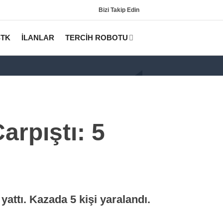
Bizi Takip Edin
STK
İLANLAR
TERCİH ROBOTU
rpıştı: 5
Gündem
KPSS
attı. Kazada 5 kişi yaralandı.
Tercih Robotu (Lisans)