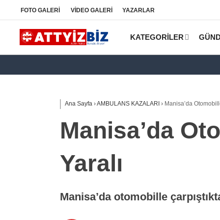
FOTO
GALERİ
VİDEO
GALERİ
YAZARLAR
KATEGORİLER
GÜN
Ana Sayfa
›
AMBULANS KAZALARI
›
Manisa’da Otomobille
Manisa’da Oto
Yaralı
Manisa’da otomobille çarpıştıkt