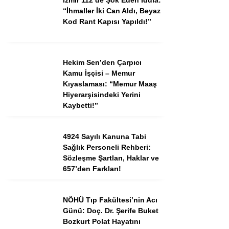
“İhmaller İki Can Aldı, Beyaz
Kod Rant Kapısı Yapıldı!”
Instagram
Youtube
Hekim Sen’den Çarpıcı
Kamu İşçisi – Memur
Kıyaslaması: “Memur Maaş
TikTok
Hiyerarşisindeki Yerini
Kaybetti!”
Dribbble
4924 Sayılı Kanuna Tabi
Sağlık Personeli Rehberi:
Telegram
Sözleşme Şartları, Haklar ve
657’den Farkları!
NÖHÜ Tıp Fakültesi’nin Acı
Günü: Doç. Dr. Şerife Buket
Bozkurt Polat Hayatını