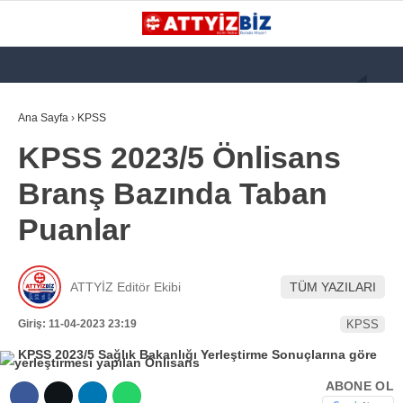
GALERİ
VİDEO
YAZARLAR
Ana Sayfa
›
KPSS
KPSS 2023/5 Önlisans
KATEGORİLER
Branş Bazında Taban
GÜNDEM
Puanlar
112 ACİL
KPSS
ATTYİZ Editör Ekibi
TÜM YAZILARI
ATT
Giriş: 11-04-2023 23:19
KPSS
PARAMEDİK (AABT)
STK
ABONE OL
WhatsApp İhbar
İLANLAR