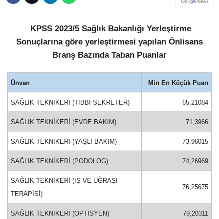
Hattı
TERCİH ROBOTU
KPSS 2023/5 Sağlık Bakanlığı Yerleştirme
Sonuçlarına göre yerleştirmesi yapılan Önlisans
Branş Bazında Taban Puanlar
Facebook
Ünvan
Min En Küçük Puan
Instagram
SAĞLIK TEKNİKERİ (TIBBİ SEKRETER)
65,21084
SAĞLIK TEKNİKERİ (EVDE BAKIM)
71,3966
Youtube
SAĞLIK TEKNİKERİ (YAŞLI BAKIM)
73,96015
TikTok
SAĞLIK TEKNİKERİ (PODOLOG)
74,26969
SAĞLIK TEKNİKERİ (İŞ VE UĞRAŞI
Dribbble
76,25675
TERAPİSİ)
Telegram
SAĞLIK TEKNİKERİ (OPTİSYEN)
79,20311