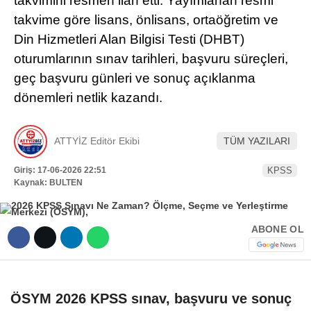
takvimini resmen ilan etti. Yayımlanan resmi
Hattı
takvime göre lisans, önlisans, ortaöğretim ve
TERCİH ROBOTU
Din Hizmetleri Alan Bilgisi Testi (DHBT)
oturumlarının sınav tarihleri, başvuru süreçleri,
geç başvuru günleri ve sonuç açıklanma
Facebook
dönemleri netlik kazandı.
ATTYİZ Editör Ekibi
TÜM YAZILARI
Instagram
Giriş: 17-06-2026 22:51
KPSS
Youtube
Kaynak: BULTEN
TikTok
ABONE OL
Dribbble
ÖSYM 2026 KPSS sınav, başvuru ve sonuç
Telegram