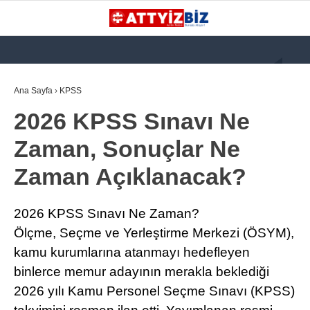
GALERİ
VİDEO
YAZARLAR
Ana Sayfa
›
KPSS
2026 KPSS Sınavı Ne
KATEGORİLER
Zaman, Sonuçlar Ne
GÜNDEM
Zaman Açıklanacak?
112 ACİL
KPSS
2026 KPSS Sınavı Ne Zaman?
ATT
Ölçme, Seçme ve Yerleştirme Merkezi (ÖSYM),
kamu kurumlarına atanmayı hedefleyen
PARAMEDİK (AABT)
binlerce memur adayının merakla beklediği
STK
2026 yılı Kamu Personel Seçme Sınavı (KPSS)
WhatsApp İhbar
İLANLAR