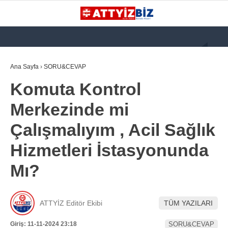
GALERİ
VİDEO
YAZARLAR
Ana Sayfa
›
SORU&CEVAP
Komuta Kontrol
KATEGORİLER
Merkezinde mi
GÜNDEM
Çalışmalıyım , Acil Sağlık
112 ACİL
Hizmetleri İstasyonunda
KPSS
Mı?
ATT
PARAMEDİK (AABT)
ATTYİZ Editör Ekibi
TÜM YAZILARI
STK
WhatsApp İhbar
Giriş: 11-11-2024 23:18
SORU&CEVAP
İLANLAR