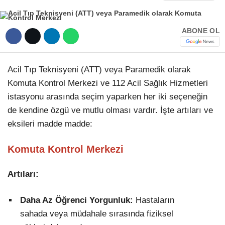
Hattı
TERCİH ROBOTU
ABONE OL
Facebook
Acil Tıp Teknisyeni (ATT) veya Paramedik olarak
Komuta Kontrol Merkezi ve 112 Acil Sağlık Hizmetleri
istasyonu arasında seçim yaparken her iki seçeneğin
Instagram
de kendine özgü ve mutlu olması vardır. İşte artıları ve
eksileri madde madde:
Youtube
Komuta Kontrol Merkezi
TikTok
Artıları:
Dribbble
Daha Az Öğrenci Yorgunluk:
Hastaların
sahada veya müdahale sırasında fiziksel
Telegram