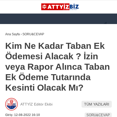
GALERİ
VİDEO
YAZARLAR
Ana Sayfa
›
SORU&CEVAP
Kim Ne Kadar Taban Ek
KATEGORİLER
Ödemesi Alacak ? İzin
GÜNDEM
veya Rapor Alınca Taban
112 ACİL
Ek Ödeme Tutarında
KPSS
Kesinti Olacak Mı?
ATT
PARAMEDİK (AABT)
ATTYİZ Editör Ekibi
TÜM YAZILARI
STK
WhatsApp İhbar
Giriş: 12-08-2022 16:10
SORU&CEVAP
İLANLAR