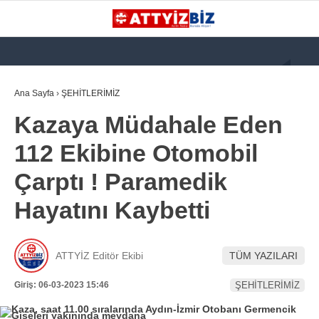
GALERİ
VİDEO
YAZARLAR
Ana Sayfa
›
ŞEHİTLERİMİZ
Kazaya Müdahale Eden
KATEGORİLER
112 Ekibine Otomobil
GÜNDEM
Çarptı ! Paramedik
112 ACİL
Hayatını Kaybetti
KPSS
ATT
ATTYİZ Editör Ekibi
TÜM YAZILARI
PARAMEDİK (AABT)
Giriş: 06-03-2023 15:46
ŞEHİTLERİMİZ
STK
WhatsApp İhbar
İLANLAR