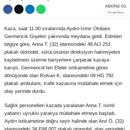
Hattı
ABONE OL
TERCİH ROBOTU
Kaza, saat 11.00 sıralarında Aydın-İzmir Otobanı
Facebook
Germencik Gişeleri yakınında meydana geldi. Edinilen
bilgiye göre, Anna T. (32) idaresindeki 48 AIJ 253
plakalı otomobil, sürücüsünün direksiyon hakimiyetini
Instagram
kaybetmesi üzerine bariyerlere çarparak kazaya
karıştı. Germencik’ten Efeler istikametine görev
dönüşünde olan Rıdvan K. idaresindeki 09 HG 792
Youtube
plakalı ambulans, trafik kazasına müdahale etmek için
olay yerinde durdu.
TikTok
Sağlık personelleri kazada yaralanan Anna T. isimli
Dribbble
yabancı uyruklu yaralıya müdahale etmeye başladı.
Aydın istikametine doğru seyir halinde olan Anıl Ö. (32)
Telegram
idaresindeki 34 FIM 007 plakalı otomobil, olay yerindeki