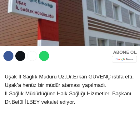
Hattı
TERCİH ROBOTU
Facebook
ABONE OL
Instagram
Uşak İl Sağlık Müdürü Uz.Dr.Erkan GÜVENÇ istifa etti,
Youtube
Uşak’a henüz bir müdür ataması yapılmadı.
İl Sağlık Müdürlüğüne Halk Sağlığı Hizmetleri Başkanı
TikTok
Dr.Betül İLBEY vekalet ediyor.
Dribbble
Telegram