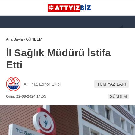
GALERİ
VİDEO
YAZARLAR
Ana Sayfa
›
GÜNDEM
İl Sağlık Müdürü İstifa
KATEGORİLER
Etti
GÜNDEM
112 ACİL
ATTYİZ Editör Ekibi
TÜM YAZILARI
KPSS
Giriş: 22-08-2024 14:55
GÜNDEM
ATT
PARAMEDİK (AABT)
STK
WhatsApp İhbar
İLANLAR