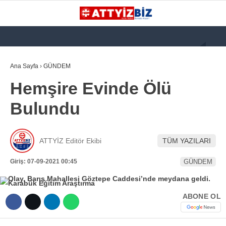
GALERİ
VİDEO
YAZARLAR
Ana Sayfa
›
GÜNDEM
Hemşire Evinde Ölü
KATEGORİLER
Bulundu
GÜNDEM
112 ACİL
ATTYİZ Editör Ekibi
TÜM YAZILARI
KPSS
Giriş: 07-09-2021 00:45
GÜNDEM
ATT
PARAMEDİK (AABT)
ABONE OL
STK
WhatsApp İhbar
İLANLAR