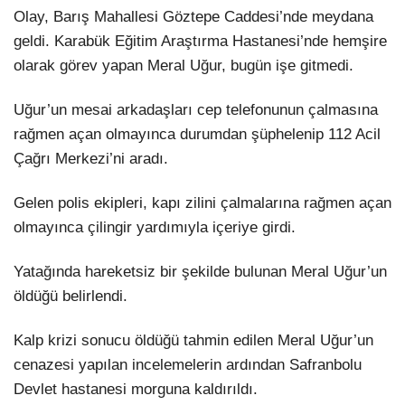
Hattı
Olay, Barış Mahallesi Göztepe Caddesi’nde meydana
TERCİH ROBOTU
geldi. Karabük Eğitim Araştırma Hastanesi’nde hemşire
olarak görev yapan Meral Uğur, bugün işe gitmedi.
Facebook
Uğur’un mesai arkadaşları cep telefonunun çalmasına
rağmen açan olmayınca durumdan şüphelenip 112 Acil
Çağrı Merkezi’ni aradı.
Instagram
Gelen polis ekipleri, kapı zilini çalmalarına rağmen açan
olmayınca çilingir yardımıyla içeriye girdi.
Youtube
Yatağında hareketsiz bir şekilde bulunan Meral Uğur’un
TikTok
öldüğü belirlendi.
Dribbble
Kalp krizi sonucu öldüğü tahmin edilen Meral Uğur’un
cenazesi yapılan incelemelerin ardından Safranbolu
Telegram
Devlet hastanesi morguna kaldırıldı.