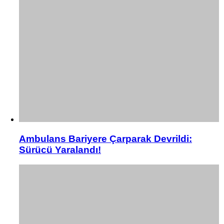
Ambulans Bariyere Çarparak Devrildi:
Sürücü Yaralandı!