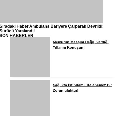
Sıradaki Haber
Ambulans Bariyere Çarparak Devrildi:
Sürücü Yaralandı!
SON HABERLER
Memurun Maaşını Değil, Verdiği
Yıllarını Konuşun!
Sağlıkta İstihdam Ertelenemez Bir
Zorunluluktur!