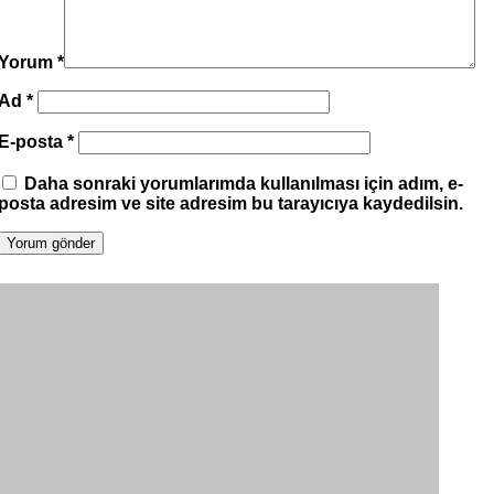
Yorum
*
Ad
*
E-posta
*
Daha sonraki yorumlarımda kullanılması için adım, e-
posta adresim ve site adresim bu tarayıcıya kaydedilsin.