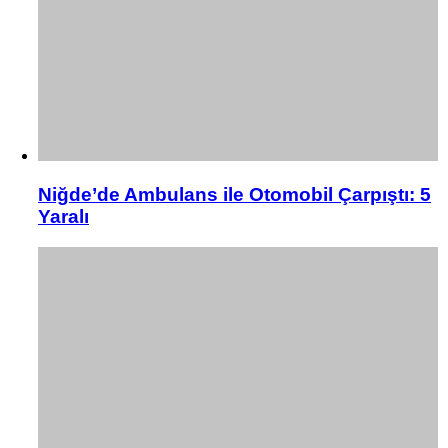
Niğde’de Ambulans ile Otomobil Çarpıştı: 5
Yaralı