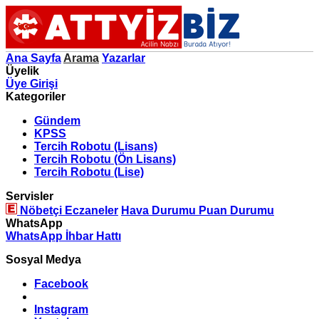
Ana Sayfa
Arama
Yazarlar
Üyelik
Üye Girişi
Kategoriler
Gündem
KPSS
Tercih Robotu (Lisans)
Tercih Robotu (Ön Lisans)
Tercih Robotu (Lise)
Servisler
Nöbetçi Eczaneler
Hava Durumu
Puan Durumu
WhatsApp
WhatsApp İhbar Hattı
Sosyal Medya
Facebook
Instagram