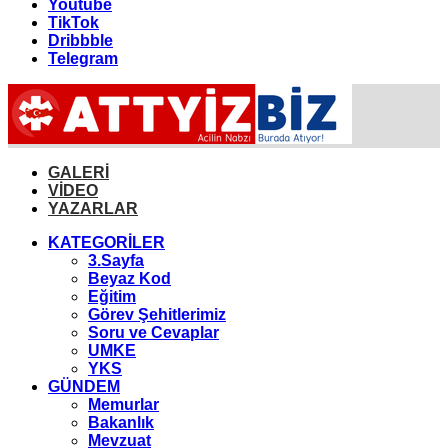
Youtube
TikTok
Dribbble
Telegram
GALERİ
VİDEO
YAZARLAR
KATEGORİLER
3.Sayfa
Beyaz Kod
Eğitim
Görev Şehitlerimiz
Soru ve Cevaplar
UMKE
YKS
GÜNDEM
Memurlar
Bakanlık
Mevzuat