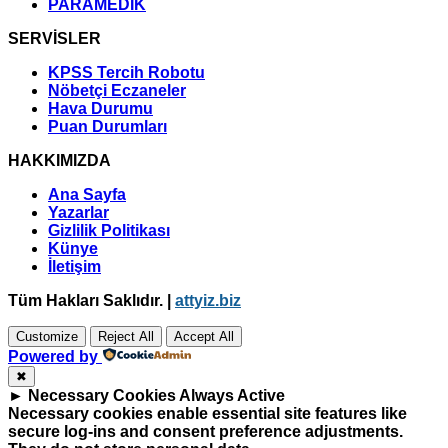
PARAMEDİK
SERVİSLER
KPSS Tercih Robotu
Nöbetçi Eczaneler
Hava Durumu
Puan Durumları
HAKKIMIZDA
Ana Sayfa
Yazarlar
Gizlilik Politikası
Künye
İletişim
Tüm Hakları Saklıdır. |
attyiz.biz
Customize
Reject All
Accept All
Powered by
✖
►
Necessary Cookies
Always Active
Necessary cookies enable essential site features like
secure log-ins and consent preference adjustments.