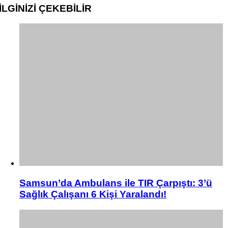
İLGİNİZİ
ÇEKEBİLİR
Samsun’da Ambulans ile TIR Çarpıştı: 3’ü
Sağlık Çalışanı 6 Kişi Yaralandı!