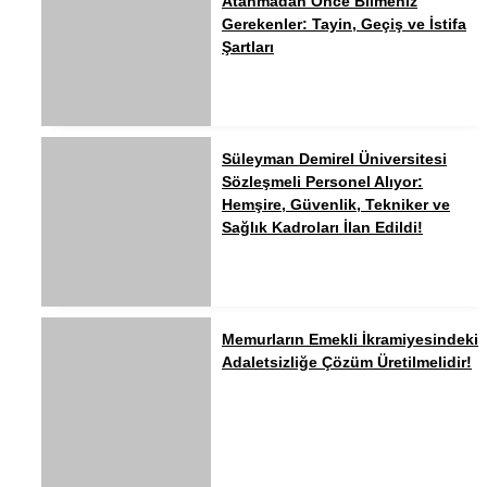
Atanmadan Önce Bilmeniz
Gerekenler: Tayin, Geçiş ve İstifa
Şartları
Süleyman Demirel Üniversitesi
Sözleşmeli Personel Alıyor:
Hemşire, Güvenlik, Tekniker ve
Sağlık Kadroları İlan Edildi!
Memurların Emekli İkramiyesindeki
Adaletsizliğe Çözüm Üretilmelidir!