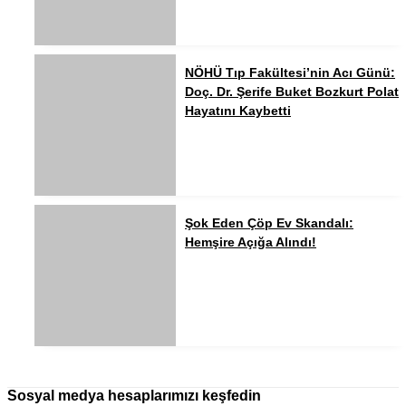
NÖHÜ Tıp Fakültesi’nin Acı Günü:
Doç. Dr. Şerife Buket Bozkurt Polat
Hayatını Kaybetti
Şok Eden Çöp Ev Skandalı:
Hemşire Açığa Alındı!
Sosyal medya hesaplarımızı keşfedin