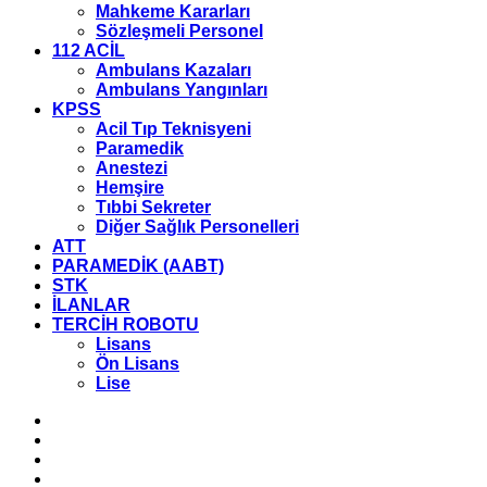
Mahkeme Kararları
Sözleşmeli Personel
112 ACİL
Ambulans Kazaları
Ambulans Yangınları
KPSS
Acil Tıp Teknisyeni
Paramedik
Anestezi
Hemşire
Tıbbi Sekreter
Diğer Sağlık Personelleri
ATT
PARAMEDİK (AABT)
STK
İLANLAR
TERCİH ROBOTU
Lisans
Ön Lisans
Lise