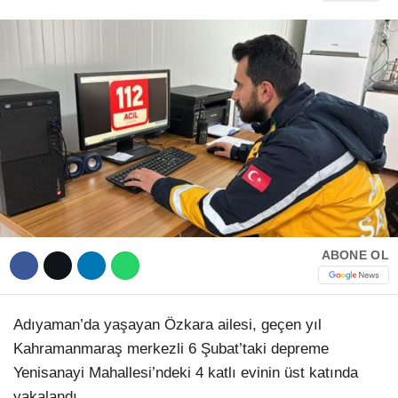
Hattı
TERCİH ROBOTU
Facebook
Instagram
Youtube
ABONE OL
TikTok
Adıyaman’da yaşayan Özkara ailesi, geçen yıl
Dribbble
Kahramanmaraş merkezli 6 Şubat’taki depreme
Yenisanayi Mahallesi’ndeki 4 katlı evinin üst katında
Telegram
yakalandı.