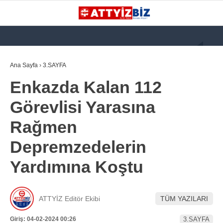
GALERİ
VİDEO
YAZARLAR
Ana Sayfa
›
3.SAYFA
Enkazda Kalan 112
KATEGORİLER
Görevlisi Yarasına
GÜNDEM
Rağmen
112 ACİL
Depremzedelerin
KPSS
Yardımına Koştu
ATT
PARAMEDİK (AABT)
ATTYİZ Editör Ekibi
TÜM YAZILARI
STK
WhatsApp İhbar
Giriş: 04-02-2024 00:26
3.SAYFA
İLANLAR