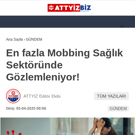
GALERİ
VİDEO
YAZARLAR
Ana Sayfa
›
GÜNDEM
En fazla Mobbing Sağlık
KATEGORİLER
Sektöründe
GÜNDEM
Gözlemleniyor!
112 ACİL
KPSS
ATTYİZ Editör Ekibi
TÜM YAZILARI
ATT
Giriş: 05-04-2025 00:56
GÜNDEM
PARAMEDİK (AABT)
STK
WhatsApp İhbar
İLANLAR