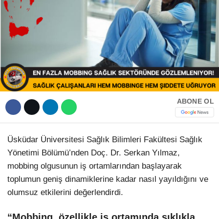
Hattı
TERCİH ROBOTU
Facebook
Instagram
ABONE OL
Youtube
Üsküdar Üniversitesi Sağlık Bilimleri Fakültesi Sağlık
Yönetimi Bölümü’nden Doç. Dr. Serkan Yılmaz,
TikTok
mobbing olgusunun iş ortamlarından başlayarak
toplumun geniş dinamiklerine kadar nasıl yayıldığını ve
Dribbble
olumsuz etkilerini değerlendirdi.
Telegram
“Mobbing, özellikle iş ortamında sıklıkla