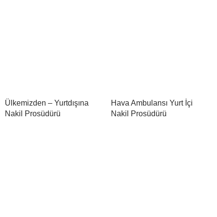
Ülkemizden – Yurtdışına
Hava Ambulansı Yurt İçi
Nakil Prosüdürü
Nakil Prosüdürü