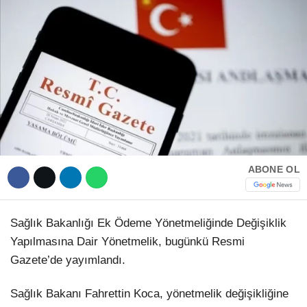
Hattı
TERCİH ROBOTU
Facebook
Instagram
ABONE OL
Youtube
TikTok
Sağlık Bakanlığı Ek Ödeme Yönetmeliğinde Değişiklik
Yapılmasına Dair Yönetmelik, bugünkü Resmi
Dribbble
Gazete’de yayımlandı.
Sağlık Bakanı Fahrettin Koca, yönetmelik değişikliğine
Telegram