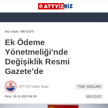
GALERİ
VİDEO
YAZARLAR
Ana Sayfa
›
MEVZUAT
Ek Ödeme
KATEGORİLER
Yönetmeliği’nde
GÜNDEM
Değişiklik Resmi
112 ACİL
Gazete’de
KPSS
ATT
ATTYİZ Editör Ekibi
TÜM YAZILARI
PARAMEDİK (AABT)
Giriş: 30-11-2023 08:39
MEVZUAT
STK
WhatsApp İhbar
İLANLAR