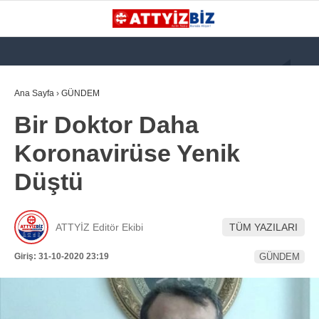
GALERİ
VİDEO
YAZARLAR
Ana Sayfa
›
GÜNDEM
Bir Doktor Daha
KATEGORİLER
Koronavirüse Yenik
GÜNDEM
Düştü
112 ACİL
KPSS
ATTYİZ Editör Ekibi
TÜM YAZILARI
ATT
Giriş: 31-10-2020 23:19
GÜNDEM
PARAMEDİK (AABT)
STK
WhatsApp İhbar
İLANLAR