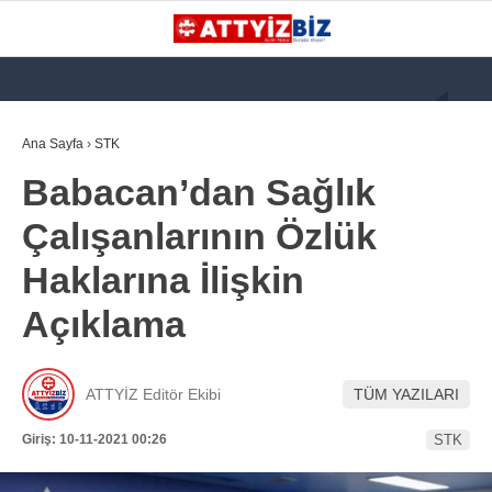
GALERİ
VİDEO
YAZARLAR
Ana Sayfa
›
STK
Babacan’dan Sağlık
KATEGORİLER
Çalışanlarının Özlük
GÜNDEM
Haklarına İlişkin
112 ACİL
Açıklama
KPSS
ATT
ATTYİZ Editör Ekibi
TÜM YAZILARI
PARAMEDİK (AABT)
Giriş: 10-11-2021 00:26
STK
STK
WhatsApp İhbar
İLANLAR