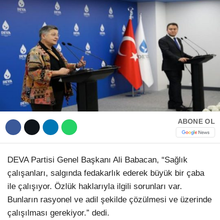
Hattı
TERCİH ROBOTU
Facebook
Instagram
ABONE OL
Youtube
TikTok
DEVA Partisi Genel Başkanı Ali Babacan, “Sağlık
çalışanları, salgında fedakarlık ederek büyük bir çaba
Dribbble
ile çalışıyor. Özlük haklarıyla ilgili sorunları var.
Bunların rasyonel ve adil şekilde çözülmesi ve üzerinde
Telegram
çalışılması gerekiyor.” dedi.