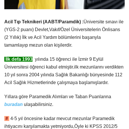
​Acil Tıp Teknikeri (AABT/Paramdik) :
Üniversite sınavı ile
(YGS-2 puanı)
Devlet,Vakıf/Özel Üniversitelerin Önlisans
(2 Yıllık) İlk ve Acil Yardım bölümlerini başarıyla
tamamlayıp mezun olan kişilerdir.
İlk defa 1993
yılında 15 öğrenci ile İzmir 9 Eylül
Üniversitesi öğrenci kabul etmiştir.ilk mezunlarını verdikten
10 yıl sonra 2004 yılında Sağlık Bakanlığı bünyesinde 112
Acil Sağlık Hizmetlerinde çalışmaya başlamışlardır.
Yıllara göre Paramedik Alımları ve Taban Puanlarına
buradan
ulaşabilirsiniz.
#
4-5 yıl öncesine kadar mevcut mezunlar Paramedik
ihtiyacını karşılamakta yetmiyordu,Öyle ki KPSS 2012/5