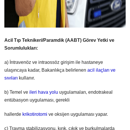
Acil Tıp Teknikeri/Paramdik (AABT) Görev Yetki ve
Sorumlulukları:
a) İntravenöz ve intraossöz girişim ile hastaneye
ulaşıncaya kadar, Bakanlıkça belirlenen
acil ilaçları ve
sıvıları
kullanır.
b) Temel ve
ileri hava yolu
uygulamaları, endotrakeal
entübasyon uygulaması, gerekli
hallerde
krikotirotomi
ve oksijen uygulaması yapar.
c) Travma stabilizasyonu, kırık, çıkık ve burkulmalarda