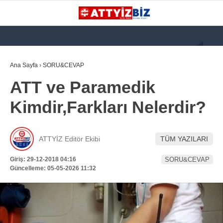
GALERİ
VİDEO
YAZARLAR
Ana Sayfa
›
SORU&CEVAP
ATT ve Paramedik
KATEGORİLER
Kimdir,Farkları Nelerdir?
GÜNDEM
112 ACİL
ATTYİZ Editör Ekibi
TÜM YAZILARI
KPSS
Giriş: 29-12-2018 04:16
SORU&CEVAP
ATT
Güncelleme: 05-05-2026 11:32
PARAMEDİK (AABT)
STK
WhatsApp İhbar
İLANLAR