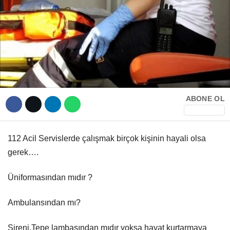
Hattı
TERCİH ROBOTU
Facebook
ABONE OL
Instagram
Youtube
112 Acil Servislerde çalışmak birçok kişinin hayali olsa
gerek….
TikTok
Üniformasından mıdır ?
Dribbble
Ambulansından mı?
Telegram
Sireni,Tepe lambasından mıdır yoksa hayat kurtarmaya