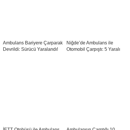
Ambulans Bariyere Çarparak
Niğde’de Ambulans ile
Devrildi: Sürücü Yaralandı!
Otomobil Çarpıştı: 5 Yaralı
İETT Otobüsü ile Ambulans
Ambulansın Çarptığı 10