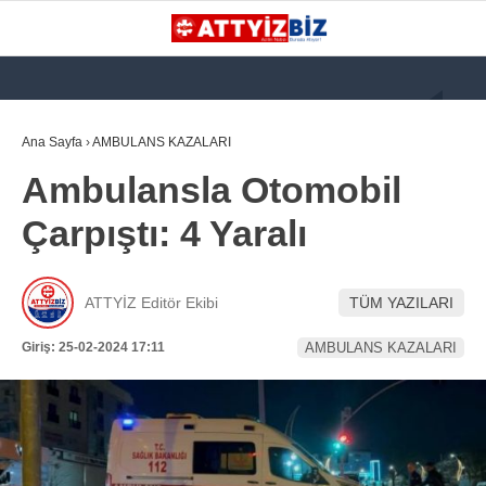
GALERİ
VİDEO
YAZARLAR
Ana Sayfa
›
AMBULANS KAZALARI
Ambulansla Otomobil
KATEGORİLER
Çarpıştı: 4 Yaralı
GÜNDEM
112 ACİL
ATTYİZ Editör Ekibi
TÜM YAZILARI
KPSS
Giriş: 25-02-2024 17:11
AMBULANS KAZALARI
ATT
PARAMEDİK (AABT)
STK
WhatsApp İhbar
İLANLAR