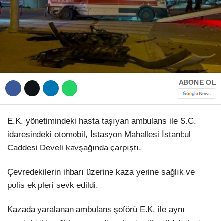
Hattı
TERCİH ROBOTU
Facebook
ABONE OL
Instagram
E.K. yönetimindeki hasta taşıyan ambulans ile S.C.
Youtube
idaresindeki otomobil, İstasyon Mahallesi İstanbul
Caddesi Develi kavşağında çarpıştı.
TikTok
Çevredekilerin ihbarı üzerine kaza yerine sağlık ve
Dribbble
polis ekipleri sevk edildi.
Kazada yaralanan ambulans şoförü E.K. ile aynı
Telegram