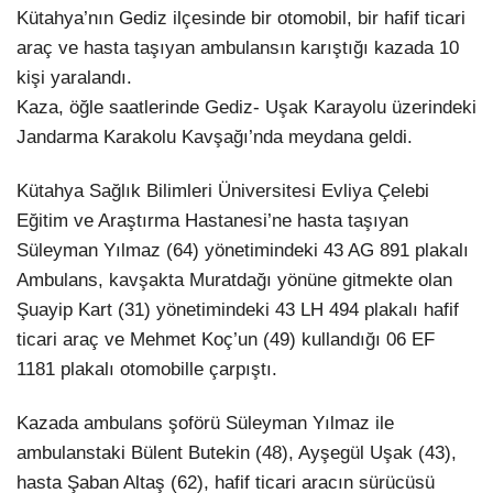
Hattı
Kütahya’nın Gediz ilçesinde bir otomobil, bir hafif ticari
TERCİH ROBOTU
araç ve hasta taşıyan ambulansın karıştığı kazada 10
kişi yaralandı.
Kaza, öğle saatlerinde Gediz- Uşak Karayolu üzerindeki
Facebook
Jandarma Karakolu Kavşağı’nda meydana geldi.
Kütahya Sağlık Bilimleri Üniversitesi Evliya Çelebi
Eğitim ve Araştırma Hastanesi’ne hasta taşıyan
Instagram
Süleyman Yılmaz (64) yönetimindeki 43 AG 891 plakalı
Ambulans, kavşakta Muratdağı yönüne gitmekte olan
Youtube
Şuayip Kart (31) yönetimindeki 43 LH 494 plakalı hafif
ticari araç ve Mehmet Koç’un (49) kullandığı 06 EF
TikTok
1181 plakalı otomobille çarpıştı.
Dribbble
Kazada ambulans şoförü Süleyman Yılmaz ile
ambulanstaki Bülent Butekin (48), Ayşegül Uşak (43),
Telegram
hasta Şaban Altaş (62), hafif ticari aracın sürücüsü