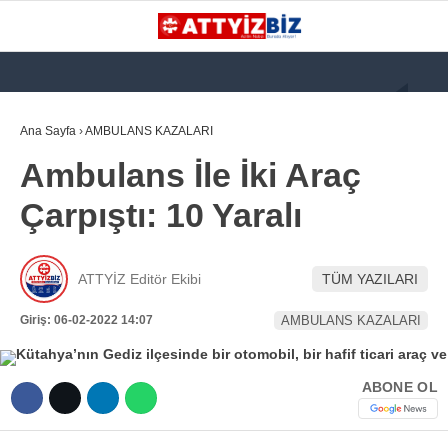
GALERİ
VİDEO
YAZARLAR
Ana Sayfa
›
AMBULANS KAZALARI
Ambulans İle İki Araç
KATEGORİLER
Çarpıştı: 10 Yaralı
GÜNDEM
112 ACİL
ATTYİZ Editör Ekibi
TÜM YAZILARI
KPSS
Giriş: 06-02-2022 14:07
AMBULANS KAZALARI
ATT
PARAMEDİK (AABT)
ABONE OL
STK
WhatsApp İhbar
İLANLAR