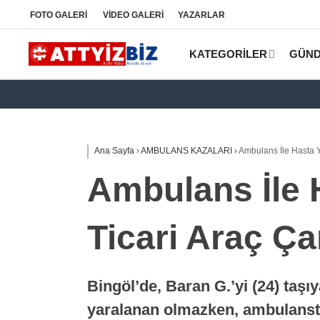
FOTO
GALERİ
VİDEO
GALERİ
YAZARLAR
KATEGORİLER
GÜN
Ana Sayfa
›
AMBULANS KAZALARI
›
Ambulans İle Hasta Ya
Ambulans İle H
Ticari Araç Ça
Bingöl’de, Baran G.’yi (24) taşı
yaralanan olmazken, ambulansta