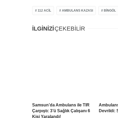
112 ACIL
AMBULANS KAZASI
BINGÖL
İLGİNİZİ
ÇEKEBİLİR
Samsun’da Ambulans ile TIR
Ambulans
Çarpıştı: 3’ü Sağlık Çalışanı 6
Devrildi:
Kişi Yaralandı!