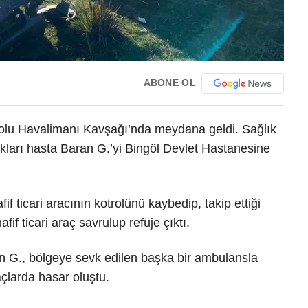
ABONE OL
olu Havalimanı Kavşağı’nda meydana geldi. Sağlık
ıkları hasta Baran G.’yi Bingöl Devlet Hastanesine
if ticari aracının kotrolünü kaybedip, takip ettiği
f ticari araç savrulup refüje çıktı.
 G., bölgeye sevk edilen başka bir ambulansla
çlarda hasar oluştu.