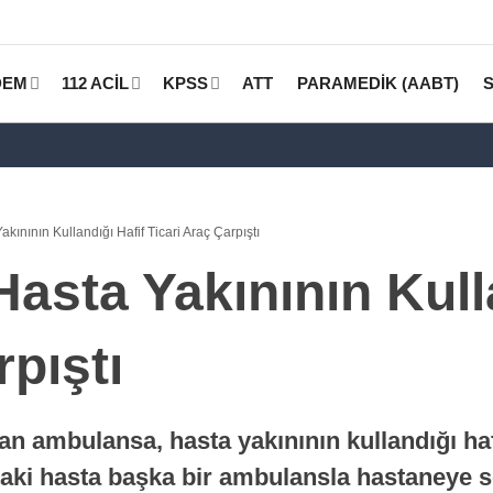
DEM
112 ACİL
KPSS
ATT
PARAMEDİK (AABT)
kınının Kullandığı Hafif Ticari Araç Çarpıştı
asta Yakınının Kull
rpıştı
yan ambulansa, hasta yakınının kullandığı haf
ki hasta başka bir ambulansla hastaneye se