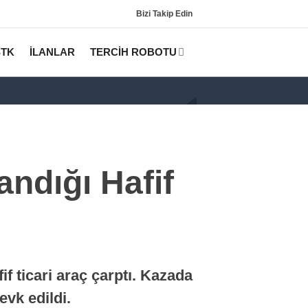
Bizi Takip Edin
STK
İLANLAR
TERCİH ROBOTU
andığı Hafif
Gündem
KPSS
if ticari araç çarptı. Kazada
Tercih Robotu (Lisans)
vk edildi.