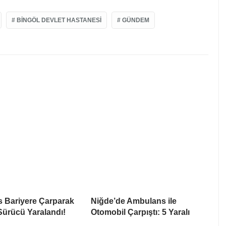
BINGÖL DEVLET HASTANESI
GÜNDEM
 Bariyere Çarparak
Niğde’de Ambulans ile
 Sürücü Yaralandı!
Otomobil Çarpıştı: 5 Yaralı