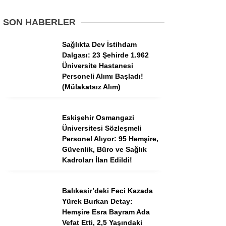
Tercih Robotu (Ön Lisans)
SON HABERLER
Tercih Robotu (Lise)
Sağlıkta Dev İstihdam
Dalgası: 23 Şehirde 1.962
Üniversite Hastanesi
Personeli Alımı Başladı!
(Mülakatsız Alım)
Eskişehir Osmangazi
Üniversitesi Sözleşmeli
Personel Alıyor: 95 Hemşire,
Güvenlik, Büro ve Sağlık
WhatsApp İhbar
Kadroları İlan Edildi!
Hattı
Balıkesir’deki Feci Kazada
Yürek Burkan Detay:
Hemşire Esra Bayram Ada
Facebook
Vefat Etti, 2,5 Yaşındaki