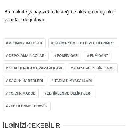
Bu makale yapay zeka desteği ile oluşturulmuş olup
yanıtları doğrulayın.
ALÜMINYUM FOSFIT
ALÜMINYUM FOSFIT ZEHIRLENMESI
DEPOLAMA ILAÇLARI
FOSFIN GAZI
FUMIGANT
GIDA DEPOLAMA ZARARLILARI
KIMYASAL ZEHIRLENME
SAĞLIK HABERLERI
TARIM KIMYASALLARI
TOKSIK MADDE
ZEHIRLENME BELIRTILERI
ZEHIRLENME TEDAVISI
İLGİNİZİ
ÇEKEBİLİR