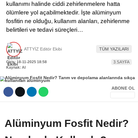
kullanımı halinde ciddi zehirlenmelere hatta
Hattı
TERCİH ROBOTU
ölümlere yol açabilmektedir. İşte alüminyum
fosfitin ne olduğu, kullanım alanları, zehirlenme
belirtileri ve tedavi süreçleri…
Facebook
ATTYİZ Editör Ekibi
TÜM YAZILARI
Giriş: 18-11-2025 18:58
3.SAYFA
Instagram
Kaynak: AI
Youtube
ABONE OL
TikTok
Dribbble
Alüminyum Fosfit Nedir?
Telegram