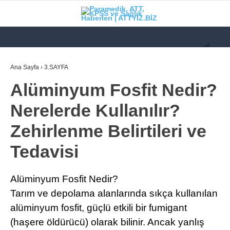
GALERİ
VİDEO
YAZARLAR
Ana Sayfa
›
3.SAYFA
Alüminyum Fosfit Nedir?
KATEGORİLER
Nerelerde Kullanılır?
GÜNDEM
Zehirlenme Belirtileri ve
112 ACİL
Tedavisi
KPSS
ATT
Alüminyum Fosfit Nedir?
PARAMEDİK (AABT)
Tarım ve depolama alanlarında sıkça kullanılan
alüminyum fosfit, güçlü etkili bir fumigant
STK
(haşere öldürücü) olarak bilinir. Ancak yanlış
WhatsApp İhbar
İLANLAR