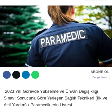
Hattı
TERCİH ROBOTU
Facebook
Instagram
Youtube
ABONE OL
TikTok
2023 Yılı Görevde Yükselme ve Ünvan Değişikliği
Dribbble
Sınavı Sonucuna Göre Yerleşen Sağlık Teknikeri (İlk ve
Acil Yardım) / Paramediklerin Listesi
Telegram