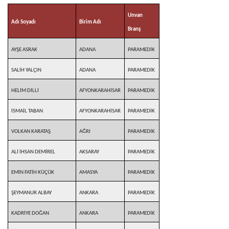
Unvan
Adı Soyadı
Birim Adı
Branş
AYŞE ASRAK
ADANA
PARAMEDİK
SALİH YALÇIN
ADANA
PARAMEDİK
HELİM DİLLİ
AFYONKARAHİSAR
PARAMEDİK
İSMAİL TABAN
AFYONKARAHİSAR
PARAMEDİK
VOLKAN KARATAŞ
AĞRI
PARAMEDİK
ALİ İHSAN DEMİREL
AKSARAY
PARAMEDİK
EMİN FATİH KÜÇÜK
AMASYA
PARAMEDİK
ŞEYMANUR ALBAY
ANKARA
PARAMEDİK
KADRİYE DOĞAN
ANKARA
PARAMEDİK