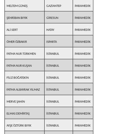
MELTEM GÜNEŞ
GAZİANTEP
PARAMEDİK
ŞEHRİBAN BIYIK
GİRESUN
PARAMEDİK
ALİ SERT
HATAY
PARAMEDİK
ÖMER ÖZBAKIR
ISPARTA
PARAMEDİK
FATMA NUR TÜRKMEN
İSTANBUL
PARAMEDİK
FATMA NUR KUŞAN
İSTANBUL
PARAMEDİK
FİLİZ BOĞATEKİN
İSTANBUL
PARAMEDİK
FATMA ALBAYRAK YILMAZ
İSTANBUL
PARAMEDİK
MERVE ŞAHİN
İSTANBUL
PARAMEDİK
ELMAS DEMİRTAŞ
İSTANBUL
PARAMEDİK
AYŞE ÖZTÜRK BIYIK
İSTANBUL
PARAMEDİK