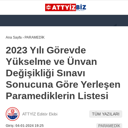
GALERİ
VİDEO
YAZARLAR
Ana Sayfa
›
PARAMEDİK
2023 Yılı Görevde
KATEGORİLER
Yükselme ve Ünvan
GÜNDEM
Değişikliği Sınavı
112 ACİL
Sonucuna Göre Yerleşen
KPSS
Paramediklerin Listesi
ATT
PARAMEDİK (AABT)
ATTYİZ Editör Ekibi
TÜM YAZILARI
STK
WhatsApp İhbar
Giriş: 04-01-2024 19:25
PARAMEDİK
İLANLAR