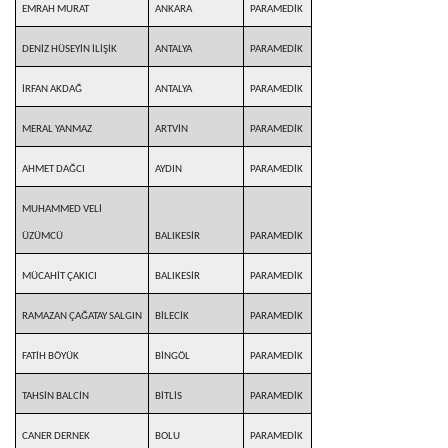
EMRAH MURAT
ANKARA
PARAMEDİK
DENİZ HÜSEYİN İLİŞİK
ANTALYA
PARAMEDİK
İRFAN AKDAĞ
ANTALYA
PARAMEDİK
MERAL YANMAZ
ARTVİN
PARAMEDİK
AHMET DAĞCI
AYDIN
PARAMEDİK
MUHAMMED VELİ
ÜZÜMCÜ
BALIKESİR
PARAMEDİK
MÜCAHİT ÇAKICI
BALIKESİR
PARAMEDİK
RAMAZAN ÇAĞATAY SALGIN
BİLECİK
PARAMEDİK
FATİH BÖYÜK
BİNGÖL
PARAMEDİK
TAHSİN BALCİN
BİTLİS
PARAMEDİK
CANER DERNEK
BOLU
PARAMEDİK