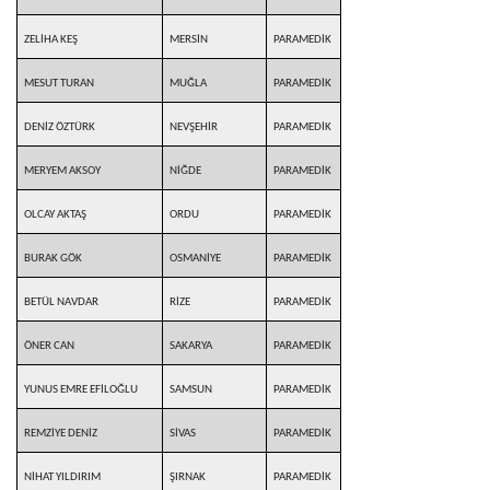
ZELİHA KEŞ
MERSİN
PARAMEDİK
MESUT TURAN
MUĞLA
PARAMEDİK
DENİZ ÖZTÜRK
NEVŞEHİR
PARAMEDİK
MERYEM AKSOY
NİĞDE
PARAMEDİK
OLCAY AKTAŞ
ORDU
PARAMEDİK
BURAK GÖK
OSMANİYE
PARAMEDİK
BETÜL NAVDAR
RİZE
PARAMEDİK
ÖNER CAN
SAKARYA
PARAMEDİK
YUNUS EMRE EFİLOĞLU
SAMSUN
PARAMEDİK
REMZİYE DENİZ
SİVAS
PARAMEDİK
NİHAT YILDIRIM
ŞIRNAK
PARAMEDİK