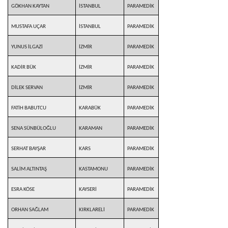
GÖKHAN KAYTAN
İSTANBUL
PARAMEDİK
MUSTAFA UÇAR
İSTANBUL
PARAMEDİK
YUNUS İLGAZİ
İZMİR
PARAMEDİK
KADİR BÜK
İZMİR
PARAMEDİK
DİLEK SERVAN
İZMİR
PARAMEDİK
FATİH BABUTCU
KARABÜK
PARAMEDİK
SENA SÜNBÜLOĞLU
KARAMAN
PARAMEDİK
SERHAT BAYŞAR
KARS
PARAMEDİK
SALİM ALTINTAŞ
KASTAMONU
PARAMEDİK
ESRA KÖSE
KAYSERİ
PARAMEDİK
ORHAN SAĞLAM
KIRKLARELİ
PARAMEDİK