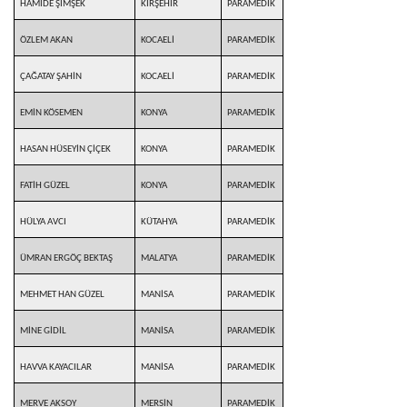
HAMİDE ŞİMŞEK
KIRŞEHİR
PARAMEDİK
ÖZLEM AKAN
KOCAELİ
PARAMEDİK
ÇAĞATAY ŞAHİN
KOCAELİ
PARAMEDİK
EMİN KÖSEMEN
KONYA
PARAMEDİK
HASAN HÜSEYİN ÇİÇEK
KONYA
PARAMEDİK
FATİH GÜZEL
KONYA
PARAMEDİK
HÜLYA AVCI
KÜTAHYA
PARAMEDİK
ÜMRAN ERGÖÇ BEKTAŞ
MALATYA
PARAMEDİK
MEHMET HAN GÜZEL
MANİSA
PARAMEDİK
MİNE GİDİL
MANİSA
PARAMEDİK
HAVVA KAYACILAR
MANİSA
PARAMEDİK
MERVE AKSOY
MERSİN
PARAMEDİK