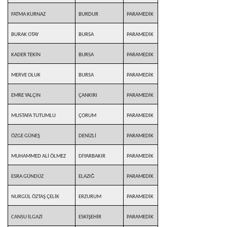
FATMA KURNAZ
BURDUR
PARAMEDİK
BURAK OTAY
BURSA
PARAMEDİK
KADER TEKİN
BURSA
PARAMEDİK
MERVE OLUK
BURSA
PARAMEDİK
EMRE YALÇIN
ÇANKIRI
PARAMEDİK
MUSTAFA TUTUMLU
ÇORUM
PARAMEDİK
ÖZGE GÜNEŞ
DENİZLİ
PARAMEDİK
MUHAMMED ALİ ÖLMEZ
DİYARBAKIR
PARAMEDİK
ESRA GÜNDÜZ
ELAZIĞ
PARAMEDİK
NURGÜL ÖZTAŞ ÇELİK
ERZURUM
PARAMEDİK
CANSU İLGAZİ
ESKİŞEHİR
PARAMEDİK