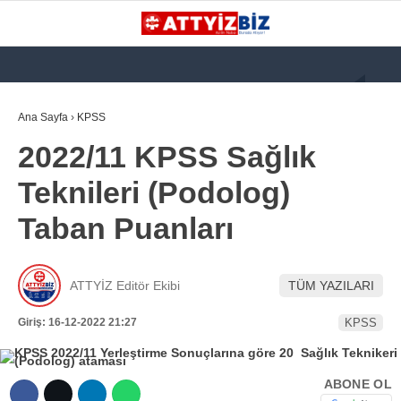
GALERİ
VİDEO
YAZARLAR
Ana Sayfa
›
KPSS
2022/11 KPSS Sağlık
KATEGORİLER
Teknileri (Podolog)
GÜNDEM
Taban Puanları
112 ACİL
KPSS
ATTYİZ Editör Ekibi
TÜM YAZILARI
ATT
Giriş: 16-12-2022 21:27
KPSS
PARAMEDİK (AABT)
STK
ABONE OL
WhatsApp İhbar
İLANLAR