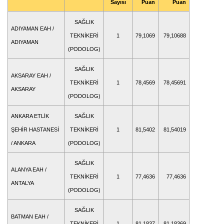
Sayısı
Puan
Puan
SAĞLIK
ADIYAMAN EAH /
TEKNİKERİ
1
79,1069
79,10688
ADIYAMAN
(PODOLOG)
SAĞLIK
AKSARAY EAH /
TEKNİKERİ
1
78,4569
78,45691
AKSARAY
(PODOLOG)
ANKARA ETLİK
SAĞLIK
ŞEHİR HASTANESİ
TEKNİKERİ
1
81,5402
81,54019
/ ANKARA
(PODOLOG)
SAĞLIK
ALANYA EAH /
TEKNİKERİ
1
77,4636
77,4636
ANTALYA
(PODOLOG)
SAĞLIK
BATMAN EAH /
TEKNİKERİ
1
81,1837
81,18369