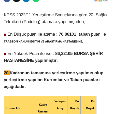
Hattı
TERCİH ROBOTU
KPSS 2022/11 Yerleştirme Sonuçlarına göre 20 Sağlık
Teknikeri (Podolog) ataması yapılmış olup;
Facebook
En Düşük puan ile atama :
76,86101
taban
puan ile
TRABZON KANUNİ EĞİTİM VE ARAŞTIRMA HASTANESİNE,
Instagram
En Yüksek Puan ile ise :
86,22105
BURSA ŞEHİR
HASTANESİNE yapılmıştır.
Youtube
20
Kadronun tamamına yerleştirme yapılmış olup
yerleştirme yapılan Kurumlar ve Taban puanları
TikTok
aşağıdadır.
Dribbble
Yerleşen
En
En
Kadro
Kurum Adı
Aday
Küçük
Büyük
Telegram
Unvanı