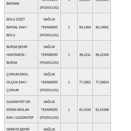
BATMAN
(PODOLOG)
BOLU İZZET
SAĞLIK
BAYSAL EAH /
TEKNİKERİ
1
80,1459
80,14591
BOLU
(PODOLOG)
BURSA ŞEHİR
SAĞLIK
HASTANESİ /
TEKNİKERİ
1
86,2211
86,22105
BURSA
(PODOLOG)
ÇORUM EROL
SAĞLIK
OLÇOK EAH /
TEKNİKERİ
1
77,2062
77,20624
ÇORUM
(PODOLOG)
GAZİANTEP DR.
SAĞLIK
ERSİN ARSLAN
TEKNİKERİ
1
81,0159
81,01588
EAH / GAZİANTEP
(PODOLOG)
ISPARTA ŞEHİR
SAĞLIK