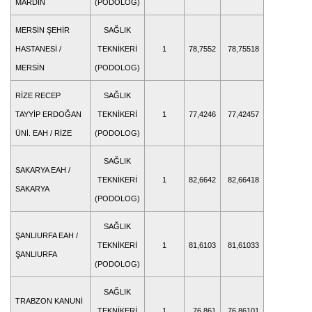
MARDİN
(PODOLOG)
MERSİN ŞEHİR
SAĞLIK
HASTANESİ /
TEKNİKERİ
1
78,7552
78,75518
MERSİN
(PODOLOG)
RİZE RECEP
SAĞLIK
TAYYİP ERDOĞAN
TEKNİKERİ
1
77,4246
77,42457
ÜNİ. EAH / RİZE
(PODOLOG)
SAĞLIK
SAKARYA EAH /
TEKNİKERİ
1
82,6642
82,66418
SAKARYA
(PODOLOG)
SAĞLIK
ŞANLIURFA EAH /
TEKNİKERİ
1
81,6103
81,61033
ŞANLIURFA
(PODOLOG)
SAĞLIK
TRABZON KANUNİ
TEKNİKERİ
1
76,861
76,86101