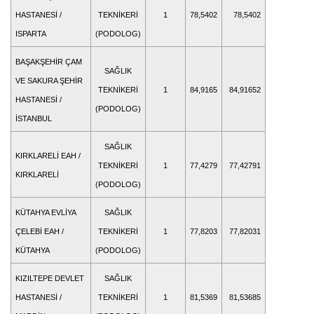
HASTANESİ /
TEKNİKERİ
1
78,5402
78,5402
ISPARTA
(PODOLOG)
BAŞAKŞEHİR ÇAM
SAĞLIK
VE SAKURA ŞEHİR
TEKNİKERİ
1
84,9165
84,91652
HASTANESİ /
(PODOLOG)
İSTANBUL
SAĞLIK
KIRKLARELİ EAH /
TEKNİKERİ
1
77,4279
77,42791
KIRKLARELİ
(PODOLOG)
KÜTAHYA EVLİYA
SAĞLIK
ÇELEBİ EAH /
TEKNİKERİ
1
77,8203
77,82031
KÜTAHYA
(PODOLOG)
KIZILTEPE DEVLET
SAĞLIK
HASTANESİ /
TEKNİKERİ
1
81,5369
81,53685