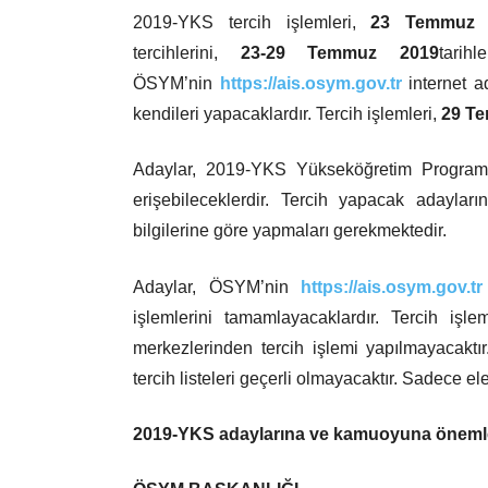
2019-YKS tercih işlemleri,
23 Temmuz 
tercihlerini,
23-29 Temmuz 2019
tarih
ÖSYM’nin
https://ais.osym.gov.tr
internet a
kendileri yapacaklardır. Tercih işlemleri,
29 T
Adaylar, 2019-YKS Yükseköğretim Programla
erişebileceklerdir. Tercih yapacak adayların
bilgilerine göre yapmaları gerekmektedir.
Adaylar, ÖSYM’nin
https://ais.osym.gov.tr
işlemlerini tamamlayacaklardır. Tercih işle
merkezlerinden tercih işlemi yapılmayacakt
tercih listeleri geçerli olmayacaktır. Sadece el
2019-YKS adaylarına ve kamuoyuna önemle