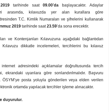
2019
tarihinde saat
09.00’da
başlayacaktır. Adaylar
leri arasında, kılavuzda yer alan kurallara göre
dresinden T.C. Kimlik Numaraları ve şifrelerini kullanarak
emmuz 2019
tarihinde saat
23.59
’da sona erecektir.
rı ve Kontenjanları Kılavuzuna aşağıdaki bağlantıdan
 Kılavuzu dikkatle incelemeleri, tercihlerini bu kılavuz
internet adresindeki açıklamalar doğrultusunda tercih
mi, ekrandaki uyarılara göre sonlandırılmalıdır. Başvuru
ır. ÖSYM’ye posta yoluyla gönderilen veya elden verilen
ektronik ortamda yapılacak tercihler işleme alınacaktır.
 duyurulur.