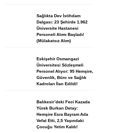
Tercih Robotu (Ön Lisans)
Tercih Robotu (Lise)
Sağlıkta Dev İstihdam
Dalgası: 23 Şehirde 1.962
Üniversite Hastanesi
Personeli Alımı Başladı!
(Mülakatsız Alım)
Eskişehir Osmangazi
Üniversitesi Sözleşmeli
Personel Alıyor: 95 Hemşire,
Güvenlik, Büro ve Sağlık
Kadroları İlan Edildi!
WhatsApp İhbar
Hattı
Balıkesir’deki Feci Kazada
Yürek Burkan Detay:
Hemşire Esra Bayram Ada
Vefat Etti, 2,5 Yaşındaki
Facebook
Çocuğu Yetim Kaldı!