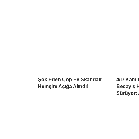
Şok Eden Çöp Ev Skandalı:
4/D Kamu 
Hemşire Açığa Alındı!
Becayiş H
Sürüyor: