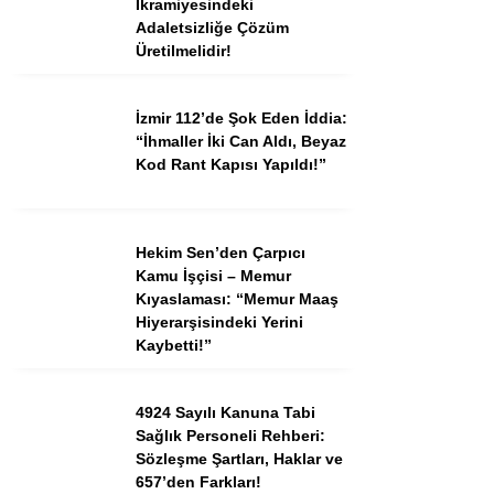
İkramiyesindeki
Adaletsizliğe Çözüm
Üretilmelidir!
İzmir 112’de Şok Eden İddia:
“İhmaller İki Can Aldı, Beyaz
Kod Rant Kapısı Yapıldı!”
Hekim Sen’den Çarpıcı
Kamu İşçisi – Memur
Kıyaslaması: “Memur Maaş
Hiyerarşisindeki Yerini
Kaybetti!”
4924 Sayılı Kanuna Tabi
Sağlık Personeli Rehberi:
Sözleşme Şartları, Haklar ve
657’den Farkları!