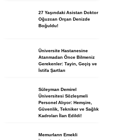
27 Yaşındaki Asistan Doktor
Oğuzcan Orçan Denizde
Instagram
Boğuldu!
Youtube
Üniversite Hastanesine
TikTok
Atanmadan Önce Bilmeniz
Gerekenler: Tayin, Geçiş ve
İstifa Şartları
Dribbble
Süleyman Demirel
Telegram
Üniversitesi Sözleşmeli
Personel Alıyor: Hemşire,
Güvenlik, Tekniker ve Sağlık
Kadroları İlan Edildi!
Memurların Emekli