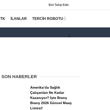
Bizi Takip Edin
STK
İLANLAR
TERCİH ROBOTU
SON HABERLER
Gündem
Amerika’da Sağlık
KPSS
Çalışanları Ne Kadar
Kazanıyor? İşte Branş
Tercih Robotu (Lisans)
Branş 2026 Güncel Maaş
Listesi!