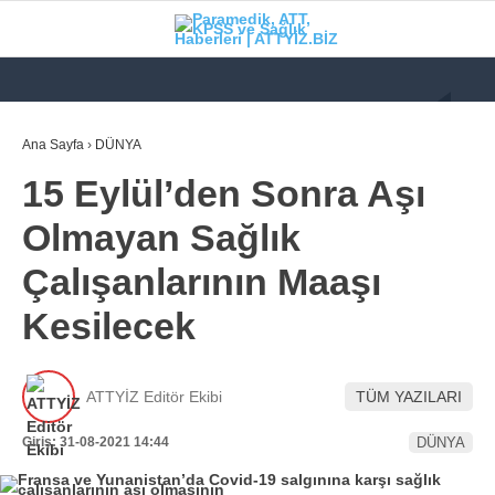
GALERİ
VİDEO
YAZARLAR
Ana Sayfa
›
DÜNYA
15 Eylül’den Sonra Aşı
KATEGORİLER
Olmayan Sağlık
GÜNDEM
Çalışanlarının Maaşı
112 ACİL
Kesilecek
KPSS
ATT
ATTYİZ Editör Ekibi
TÜM YAZILARI
PARAMEDİK (AABT)
Giriş: 31-08-2021 14:44
DÜNYA
STK
WhatsApp İhbar
İLANLAR