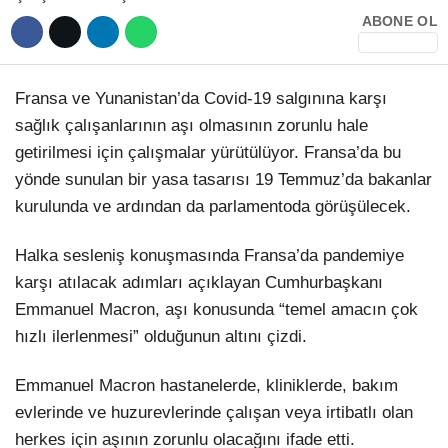
Hattı
ABONE OL
TERCİH ROBOTU
Fransa ve Yunanistan’da Covid-19 salgınına karşı
Facebook
sağlık çalışanlarının aşı olmasının zorunlu hale
getirilmesi için çalışmalar yürütülüyor. Fransa’da bu
yönde sunulan bir yasa tasarısı 19 Temmuz’da bakanlar
Instagram
kurulunda ve ardından da parlamentoda görüşülecek.
Halka sesleniş konuşmasında Fransa’da pandemiye
Youtube
karşı atılacak adımları açıklayan Cumhurbaşkanı
Emmanuel Macron, aşı konusunda “temel amacın çok
TikTok
hızlı ilerlenmesi” olduğunun altını çizdi.
Dribbble
Emmanuel Macron hastanelerde, kliniklerde, bakım
evlerinde ve huzurevlerinde çalışan veya irtibatlı olan
Telegram
herkes için aşının zorunlu olacağını ifade etti.