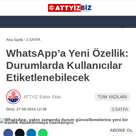
GALERİ
VİDEO
YAZARLAR
Ana Sayfa
›
3.SAYFA
WhatsApp’a Yeni Özellik:
KATEGORİLER
Durumlarda Kullanıcılar
GÜNDEM
Etiketlenebilecek
112 ACİL
KPSS
ATTYİZ Editör Ekibi
TÜM YAZILARI
ATT
Giriş: 27-09-2024 12:38
3.SAYFA
PARAMEDİK (AABT)
STK
ABONE OL
WhatsApp İhbar
İLANLAR