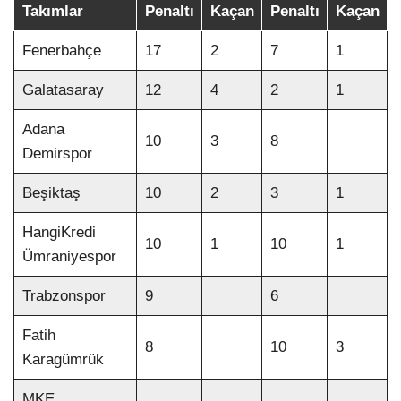
Takımlar
Penaltı
Kaçan
Penaltı
Kaçan
Fenerbahçe
17
2
7
1
Galatasaray
12
4
2
1
Adana
10
3
8
Demirspor
Beşiktaş
10
2
3
1
HangiKredi
10
1
10
1
Ümraniyespor
Trabzonspor
9
6
Fatih
8
10
3
Karagümrük
MKE