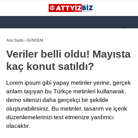
GALERİ
VİDEO
YAZARLAR
Ana Sayfa
›
GÜNDEM
Veriler belli oldu! Mayısta
KATEGORİLER
kaç konut satıldı?
GÜNDEM
112 ACİL
Lorem ipsum gibi yapay metinler yerine, gerçek
KPSS
anlam taşıyan bu Türkçe metinleri kullanarak,
demo sitenizi daha gerçekçi bir şekilde
ATT
oluşturabilirsiniz. Bu metinler, tasarım ve içerik
PARAMEDİK (AABT)
düzenlemelerinizi test etmenize yardımcı
STK
olacaktır.
WhatsApp İhbar
İLANLAR