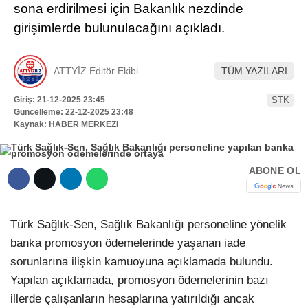
sona erdirilmesi için Bakanlık nezdinde
Hattı
TERCİH ROBOTU
girişimlerde bulunulacağını açıkladı.
ATTYİZ Editör Ekibi
TÜM YAZILARI
Facebook
Giriş: 21-12-2025 23:45
STK
Güncelleme: 22-12-2025 23:48
Kaynak: HABER MERKEZI
Instagram
ABONE OL
Youtube
TikTok
Türk Sağlık-Sen, Sağlık Bakanlığı personeline yönelik
banka promosyon ödemelerinde yaşanan iade
Dribbble
sorunlarına ilişkin kamuoyuna açıklamada bulundu.
Yapılan açıklamada, promosyon ödemelerinin bazı
Telegram
illerde çalışanların hesaplarına yatırıldığı ancak