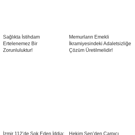
Sağlıkta İstihdam
Memurların Emekli
Ertelenemez Bir
İkramiyesindeki Adaletsizliğe
Zorunluluktur!
Çözüm Üretilmelidir!
İzmir 112’de Şok Eden İddia:
Hekim Sen’den Çarpıcı