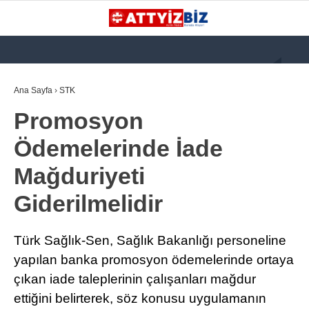
GALERİ
VİDEO
YAZARLAR
Ana Sayfa
›
STK
Promosyon
KATEGORİLER
Ödemelerinde İade
GÜNDEM
Mağduriyeti
112 ACİL
Giderilmelidir
KPSS
ATT
Türk Sağlık-Sen, Sağlık Bakanlığı personeline
PARAMEDİK (AABT)
yapılan banka promosyon ödemelerinde ortaya
çıkan iade taleplerinin çalışanları mağdur
STK
ettiğini belirterek, söz konusu uygulamanın
WhatsApp İhbar
İLANLAR