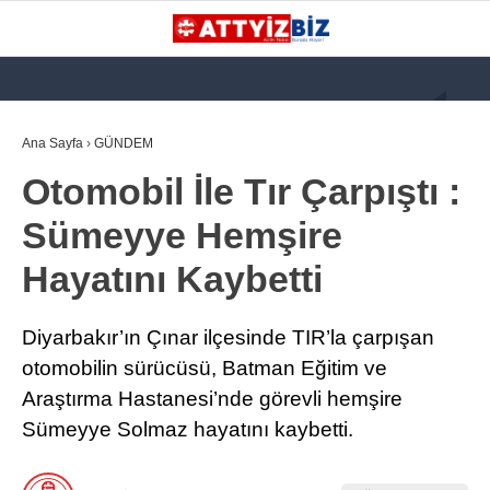
GALERİ
VİDEO
YAZARLAR
Ana Sayfa
›
GÜNDEM
Otomobil İle Tır Çarpıştı :
KATEGORİLER
Sümeyye Hemşire
GÜNDEM
Hayatını Kaybetti
112 ACİL
KPSS
Diyarbakır’ın Çınar ilçesinde TIR’la çarpışan
ATT
otomobilin sürücüsü, Batman Eğitim ve
Araştırma Hastanesi’nde görevli hemşire
PARAMEDİK (AABT)
Sümeyye Solmaz hayatını kaybetti.
STK
WhatsApp İhbar
İLANLAR