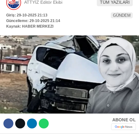
ATTYİZ Editör Ekibi
TÜM YAZILARI
Hattı
TERCİH ROBOTU
Giriş: 29-10-2025 21:13
GÜNDEM
Güncelleme: 29-10-2025 21:14
Kaynak: HABER MERKEZI
Facebook
Instagram
Youtube
TikTok
Dribbble
ABONE OL
Telegram