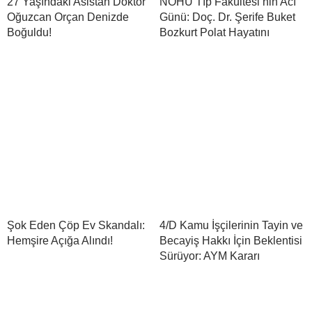
27 Yaşındaki Asistan Doktor
NÖHÜ Tıp Fakültesi’nin Acı
Oğuzcan Orçan Denizde
Günü: Doç. Dr. Şerife Buket
Boğuldu!
Bozkurt Polat Hayatını
Şok Eden Çöp Ev Skandalı:
4/D Kamu İşçilerinin Tayin ve
Hemşire Açığa Alındı!
Becayiş Hakkı İçin Beklentisi
Sürüyor: AYM Kararı