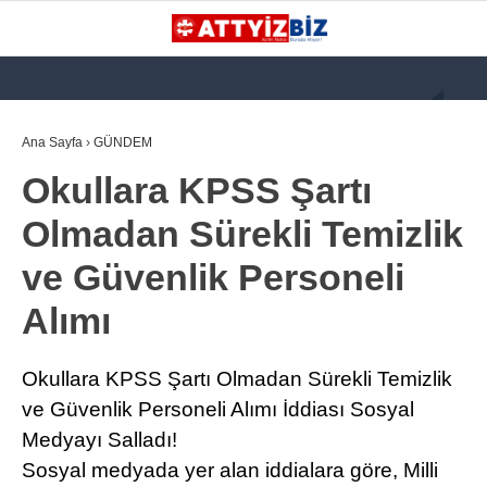
GALERİ
VİDEO
YAZARLAR
Ana Sayfa
›
GÜNDEM
Okullara KPSS Şartı
KATEGORİLER
Olmadan Sürekli Temizlik
GÜNDEM
ve Güvenlik Personeli
112 ACİL
Alımı
KPSS
ATT
Okullara KPSS Şartı Olmadan Sürekli Temizlik
PARAMEDİK (AABT)
ve Güvenlik Personeli Alımı İddiası Sosyal
Medyayı Salladı!
STK
Sosyal medyada yer alan iddialara göre, Milli
WhatsApp İhbar
İLANLAR