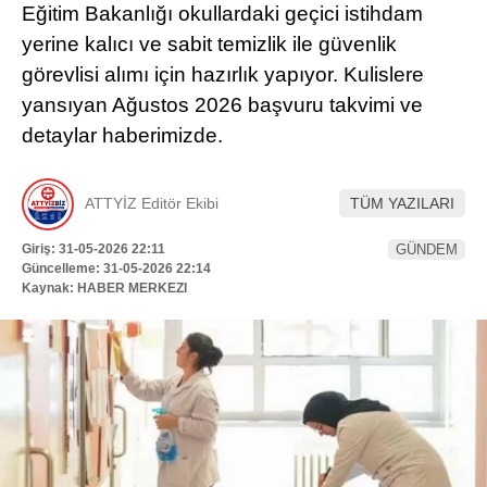
Eğitim Bakanlığı okullardaki geçici istihdam
Hattı
TERCİH ROBOTU
yerine kalıcı ve sabit temizlik ile güvenlik
görevlisi alımı için hazırlık yapıyor. Kulislere
yansıyan Ağustos 2026 başvuru takvimi ve
Facebook
detaylar haberimizde.
ATTYİZ Editör Ekibi
TÜM YAZILARI
Instagram
Giriş: 31-05-2026 22:11
GÜNDEM
Güncelleme: 31-05-2026 22:14
Youtube
Kaynak: HABER MERKEZI
TikTok
Dribbble
Telegram