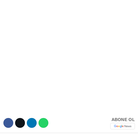
Hattı
TERCİH ROBOTU
Facebook
Instagram
Youtube
TikTok
Dribbble
ABONE OL
Telegram