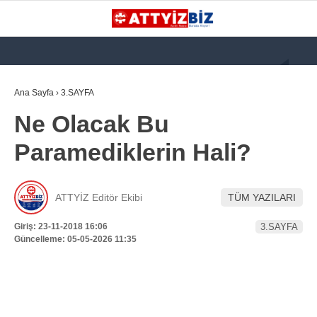
GALERİ
VİDEO
YAZARLAR
Ana Sayfa
›
3.SAYFA
Ne Olacak Bu
KATEGORİLER
Paramediklerin Hali?
GÜNDEM
112 ACİL
ATTYİZ Editör Ekibi
TÜM YAZILARI
KPSS
Giriş: 23-11-2018 16:06
3.SAYFA
ATT
Güncelleme: 05-05-2026 11:35
PARAMEDİK (AABT)
STK
WhatsApp İhbar
İLANLAR