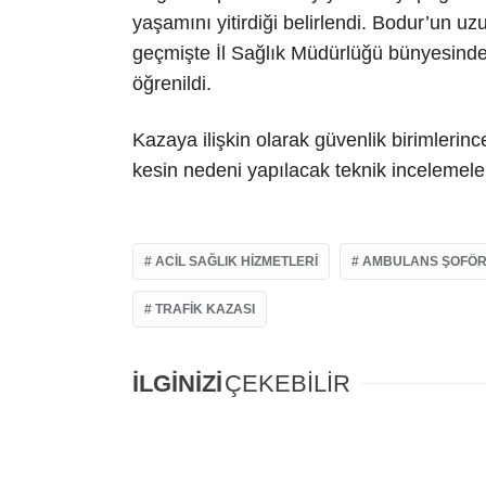
yaşamını yitirdiği belirlendi. Bodur’un uz
geçmişte İl Sağlık Müdürlüğü bünyesind
öğrenildi.
Kazaya ilişkin olarak güvenlik birimlerin
kesin nedeni yapılacak teknik incelemele
ACIL SAĞLIK HIZMETLERI
AMBULANS ŞOFÖ
TRAFIK KAZASI
İLGİNİZİ
ÇEKEBİLİR