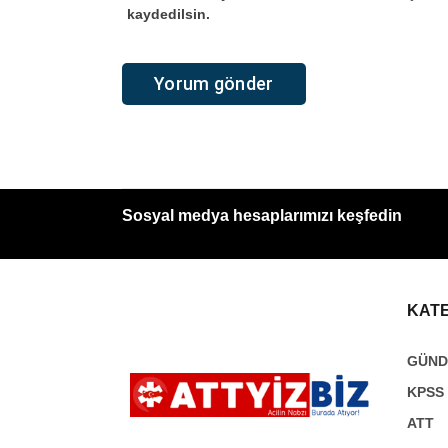
kaydedilsin.
Sosyal medya hesaplarımızı keşfedin
KAT
GÜN
KPSS
ATT