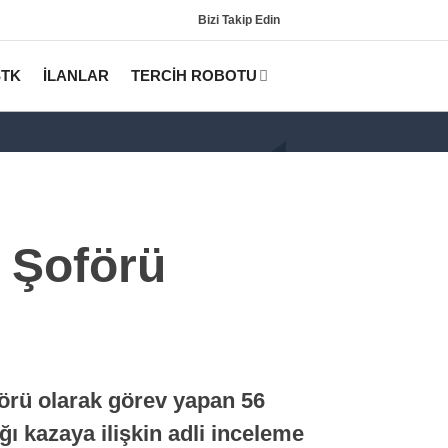
Bizi Takip Edin
STK
İLANLAR
TERCİH ROBOTU
 Şoförü
Gündem
KPSS
örü olarak görev yapan 56
Tercih Robotu (Lisans)
ğı kazaya ilişkin adli inceleme