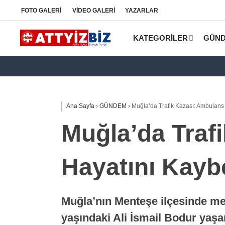
FOTO
GALERİ
VİDEO
GALERİ
YAZARLAR
KATEGORİLER
GÜN
Ana Sayfa
›
GÜNDEM
›
Muğla’da Trafik Kazası: Ambulans 
Muğla’da Traf
Hayatını Kaybe
Muğla’nın Menteşe ilçesinde me
yaşındaki Ali İsmail Bodur yaşam