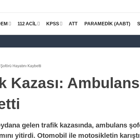
DEM
112 ACİL
KPSS
ATT
PARAMEDİK (AABT)
Şoförü Hayatını Kaybetti
ik Kazası: Ambulans
tti
ydana gelen trafik kazasında, ambulans şof
ını yitirdi. Otomobil ile motosikletin karıştı