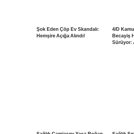
Şok Eden Çöp Ev Skandalı:
4/D Kamu 
Hemşire Açığa Alındı!
Becayiş H
Sürüyor:
Sağlık Camiasını Yasa Boğan
Sağlık S