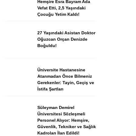
Hemşire Esra Bayram Ada
Vefat Etti, 2,5 Yaşındaki
Çocuğu Yetim Kaldı!
Instagram
27 Yaşındaki Asistan Doktor
Youtube
Oğuzcan Orçan Denizde
Boğuldu!
TikTok
Üniversite Hastanesine
Dribbble
Atanmadan Önce Bilmeniz
Gerekenler: Tayin, Geçiş ve
Telegram
İstifa Şartları
Süleyman Demirel
Üniversitesi Sözleşmeli
Personel Alıyor: Hemşire,
Güvenlik, Tekniker ve Sağlık
Kadroları İlan Edildi!