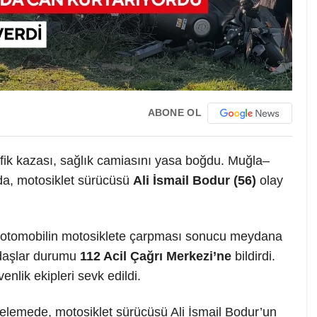
ABONE OL
fik kazası, sağlık camiasını yasa boğdu. Muğla–
a, motosiklet sürücüsü
Ali İsmail Bodur (56)
olay
 bir otomobilin motosiklete çarpması sonucu meydana
ndaşlar durumu
112 Acil Çağrı Merkezi’ne
bildirdi.
enlik ekipleri sevk edildi.
ncelemede, motosiklet sürücüsü Ali İsmail Bodur’un