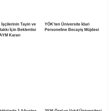
İşçilerinin Tayin ve
YÖK’ten Üniversite İdari
akkı İçin Beklentisi
Personeline Becayiş Müjdesi
 AYM Kararı
ektöründe 1 Ağustos
2026 Özel ve Vakıf Üniversitesi