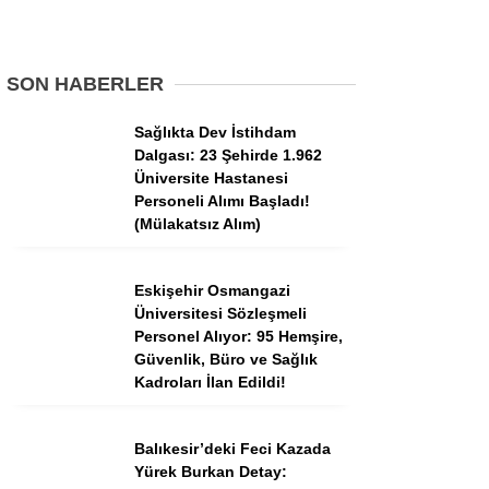
Tercih Robotu (Ön Lisans)
Tercih Robotu (Lise)
SON HABERLER
Sağlıkta Dev İstihdam
Dalgası: 23 Şehirde 1.962
Üniversite Hastanesi
Personeli Alımı Başladı!
(Mülakatsız Alım)
Eskişehir Osmangazi
Üniversitesi Sözleşmeli
WhatsApp İhbar
Personel Alıyor: 95 Hemşire,
Hattı
Güvenlik, Büro ve Sağlık
Kadroları İlan Edildi!
Balıkesir’deki Feci Kazada
Facebook
Yürek Burkan Detay: