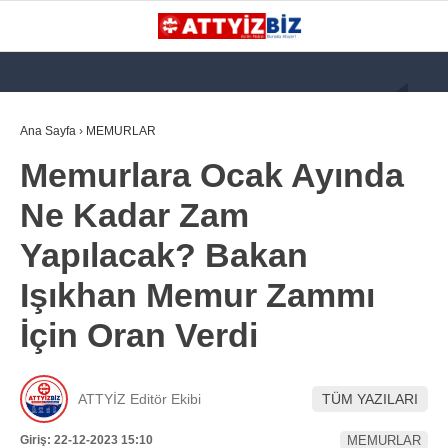
GALERİ
VİDEO
YAZARLAR
Ana Sayfa
›
MEMURLAR
Memurlara Ocak Ayında
KATEGORİLER
Ne Kadar Zam
GÜNDEM
Yapılacak? Bakan
112 ACİL
Işıkhan Memur Zammı
KPSS
İçin Oran Verdi
ATT
PARAMEDİK (AABT)
ATTYİZ Editör Ekibi
TÜM YAZILARI
STK
WhatsApp İhbar
Giriş: 22-12-2023 15:10
MEMURLAR
İLANLAR