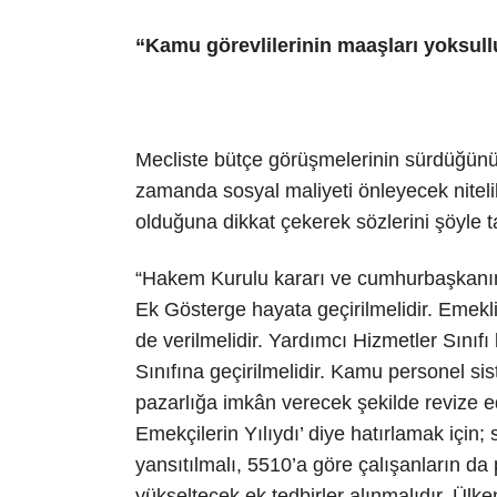
“Kamu görevlilerinin maaşları yoksullu
Mecliste bütçe görüşmelerinin sürdüğünü 
zamanda sosyal maliyeti önleyecek nitelik
olduğuna dikkat çekerek sözlerini şöyle 
“Hakem Kurulu kararı ve cumhurbaşkanımı
Ek Gösterge hayata geçirilmelidir. Emekl
de verilmelidir. Yardımcı Hizmetler Sınıfı
Sınıfına geçirilmelidir. Kamu personel sis
pazarlığa imkân verecek şekilde revize edil
Emekçilerin Yılıydı’ diye hatırlamak içi
yansıtılmalı, 5510’a göre çalışanların da 
yükseltecek ek tedbirler alınmalıdır. Ül