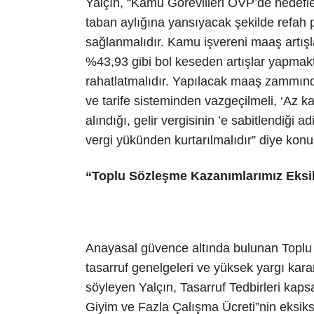
Yalçın, “Kamu Görevlileri OVP’de hede
taban aylığına yansıyacak şekilde refah p
sağlanmalıdır. Kamu işvereni maaş artışla
%43,93 gibi bol keseden artışlar yapmakt
rahatlatmalıdır. Yapılacak maaş zammınd
ve tarife sisteminden vazgeçilmeli, ‘Az 
alındığı, gelir vergisinin ’e sabitlendiği a
vergi yükünden kurtarılmalıdır” diye konu
“Toplu Sözleşme Kazanımlarımız Eksi
Anayasal güvence altında bulunan Toplu S
tasarruf genelgeleri ve yüksek yargı kara
söyleyen Yalçın, Tasarruf Tedbirleri ka
Giyim ve Fazla Çalışma Ücreti”nin eksiks