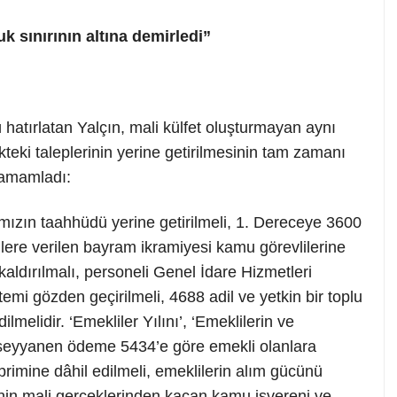
k sınırının altına demirledi”
hatırlatan Yalçın, mali külfet oluşturmayan aynı
teki taleplerinin yerine getirilmesinin tam zamanı
tamamladı:
zın taahhüdü yerine getirilmeli, 1. Dereceye 3600
ilere verilen bayram ikramiyesi kamu görevlilerine
 kaldırılmalı, personeli Genel İdare Hizmetleri
temi gözden geçirilmeli, 4688 adil ve yetkin bir toplu
melidir. ‘Emekliler Yılını’, ‘Emeklilerin ve
n; seyyanen ödeme 5434’e göre emekli olanlara
primine dâhil edilmeli, emeklilerin alım gücünü
kenin mali gerçeklerinden kaçan kamu işvereni ve