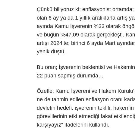
Çünkü biliyoruz ki; enflasyonist ortamda
olan 6 ay ya da 1 yıllık aralıklarla artı
ayında Kamu İşverenin %33 olarak öngörd
ve bugün %47,09 olarak gerçekleşti. Kam
artışı 2024’te; birinci 6 ayda Mart ayında
yenik düştü.
Bu oran; İşverenin beklentisi ve Hakemi
22 puan sapmış durumda…
Özetle; Kamu İşvereni ve Hakem Kurulu’n
ne de tahmin edilen enflasyon oranı kada
devletin hedefi, işverenin teklifi, hakemi
görevlilerinin etki etmediği fakat etkilend
karşıyayız” ifadelerini kullandı.