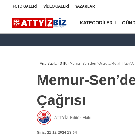
FOTO
GALERİ
VİDEO
GALERİ
YAZARLAR
KATEGORİLER
GÜN
Ana Sayfa
›
STK
›
Memur-Sen’den “Ocak’ta Refah Payı Veri
Memur-Sen’den
Çağrısı
ATTYİZ Editör Ekibi
Giriş: 21-12-2024 13:04