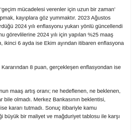
; ‘geçim mücadelesi verenler için uzun bir zaman’
ş yapmak, kayıplara göz yummaktır. 2023 Ağustos
üğü 2024 yılı enflasyonu yukarı yönlü güncellendi
u görevlilerine 2024 yılı için yapılan %25 maaş
n, ikinci 6 ayda ise Ekim ayından itibaren enflasyona
n Kararından 8 puan, gerçekleşen enflasyondan ise
un maaş artış oranı; ne hedeflenen, ne beklenen,
r bile olmadı. Merkez Bankasının beklentisi,
n ise kararı tutmadı. Sonuç itibariyle kamu
iği büyük bir maliyet ve mağduriyet tablosu ile karşı