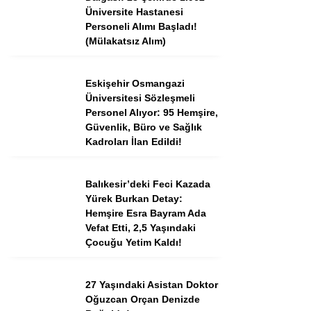
Tercih Robotu (Ön Lisans)
Üniversite Hastanesi
Personeli Alımı Başladı!
Tercih Robotu (Lise)
(Mülakatsız Alım)
Eskişehir Osmangazi
Üniversitesi Sözleşmeli
Personel Alıyor: 95 Hemşire,
Güvenlik, Büro ve Sağlık
Kadroları İlan Edildi!
Balıkesir’deki Feci Kazada
Yürek Burkan Detay:
WhatsApp İhbar
Hemşire Esra Bayram Ada
Hattı
Vefat Etti, 2,5 Yaşındaki
Çocuğu Yetim Kaldı!
27 Yaşındaki Asistan Doktor
Facebook
Oğuzcan Orçan Denizde