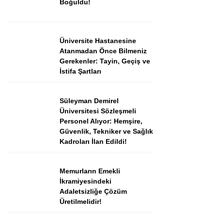
Boğuldu!
Instagram
Üniversite Hastanesine
Atanmadan Önce Bilmeniz
Youtube
Gerekenler: Tayin, Geçiş ve
İstifa Şartları
TikTok
Süleyman Demirel
Üniversitesi Sözleşmeli
Dribbble
Personel Alıyor: Hemşire,
Güvenlik, Tekniker ve Sağlık
Telegram
Kadroları İlan Edildi!
Memurların Emekli
İkramiyesindeki
Adaletsizliğe Çözüm
Üretilmelidir!