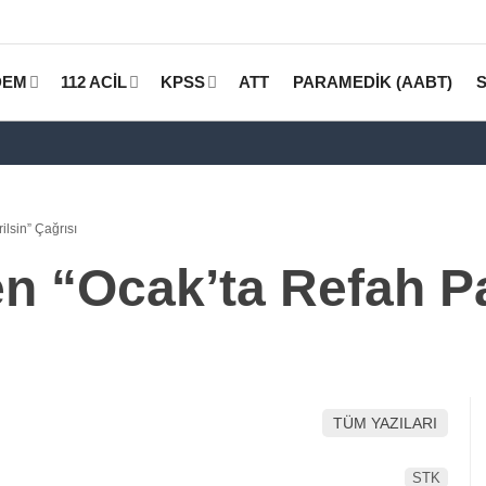
DEM
112 ACİL
KPSS
ATT
PARAMEDİK (AABT)
lsin” Çağrısı
 “Ocak’ta Refah Pay
TÜM YAZILARI
STK