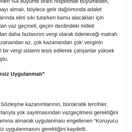
flenen %4 büyüme oranı nispetinde büyümeden,
ayı almalı, böylece gelir dağılımında adalet
rında elini sıkı tutarken kamu alacakları için
an vaz geçmeli, geçim derdindeki milleti
an daha fazlasının vergi olarak ödeneceği matrah
kazanandan az, çok kazanandan çok’ verginin
dil bir vergi sistemi tesis edilerek çalışanlar yüksek
ştu.
ksiz Uygulanmalı”
özleşme kazanımlarının, bürokratik tercihler,
rlarıyla yok sayılmasından vazgeçilmesi gerektiğini
psamına alınarak uygulanması engellenen “Koruyucu
iz uygulanmasını gerektiğini kaydetti.