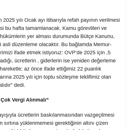
 2025 yılı Ocak ayı itibarıyla refah payının verilmesi
esi bu hafta tamamlanacak. Kamu görevlileri ve
cak hükümlerin yer alması durumunda Bütçe Kanunu,
eği asli düzenleme olacaktır. Bu bağlamda Memur-
imizi ifade etmek istiyoruz: OVP’de 2025 için ,5
adığı, ücretlerin , giderlerin ise yeniden değerleme
areketle; az önce ifade ettiğimiz 22 puanlık
rına 2025 yılı için toplu sözleşme teklifimiz olan
ıdır” dedi.
Çok Vergi Alınmalı”
nlayışıyla ücretlerin baskılanmasından vazgeçilmesi
rin sırtına yüklenmemesi gerektiğinin altını çizen