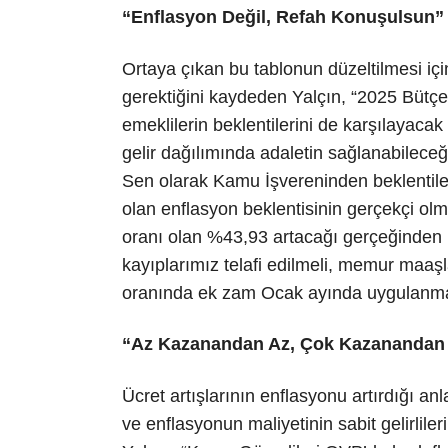
“Enflasyon Değil, Refah Konuşulsun”
Ortaya çıkan bu tablonun düzeltilmesi için
gerektiğini kaydeden Yalçın, “2025 Bütç
emeklilerin beklentilerini de karşılaya
gelir dağılımında adaletin sağlanabilec
Sen olarak Kamu İşvereninden beklentiler
olan enflasyon beklentisinin gerçekçi olm
oranı olan %43,93 artacağı gerçeğinden h
kayıplarımız telafi edilmeli, memur maaşla
oranında ek zam Ocak ayında uygulanmal
“Az Kazanandan Az, Çok Kazanandan 
Ücret artışlarının enflasyonu artırdığı a
ve enflasyonun maliyetinin sabit gelirlile