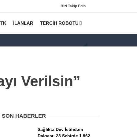
Bizi Takip Edin
STK
İLANLAR
TERCİH ROBOTU
ı Verilsin”
Gündem
KPSS
SON HABERLER
Tercih Robotu (Lisans)
Sağlıkta Dev İstihdam
Dalgası: 23 Şehirde 1.962