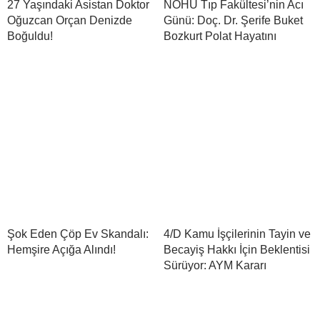
27 Yaşındaki Asistan Doktor
NÖHÜ Tıp Fakültesi’nin Acı
Oğuzcan Orçan Denizde
Günü: Doç. Dr. Şerife Buket
Boğuldu!
Bozkurt Polat Hayatını
Şok Eden Çöp Ev Skandalı:
4/D Kamu İşçilerinin Tayin ve
Hemşire Açığa Alındı!
Becayiş Hakkı İçin Beklentisi
Sürüyor: AYM Kararı