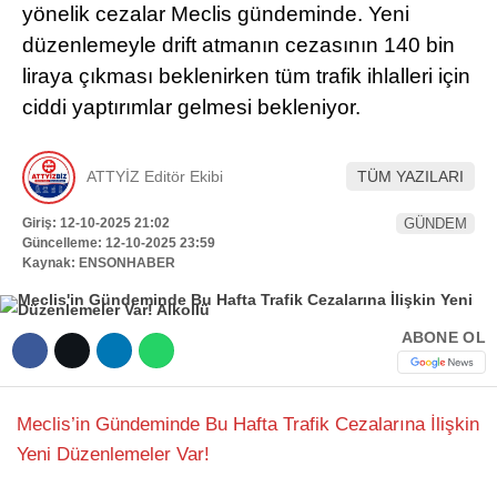
yönelik cezalar Meclis gündeminde. Yeni
Hattı
TERCİH ROBOTU
düzenlemeyle drift atmanın cezasının 140 bin
liraya çıkması beklenirken tüm trafik ihlalleri için
ciddi yaptırımlar gelmesi bekleniyor.
Facebook
ATTYİZ Editör Ekibi
TÜM YAZILARI
Giriş: 12-10-2025 21:02
GÜNDEM
Instagram
Güncelleme: 12-10-2025 23:59
Kaynak: ENSONHABER
Youtube
ABONE OL
TikTok
Dribbble
Meclis’in Gündeminde Bu Hafta Trafik Cezalarına İlişkin
Yeni Düzenlemeler Var!
Telegram