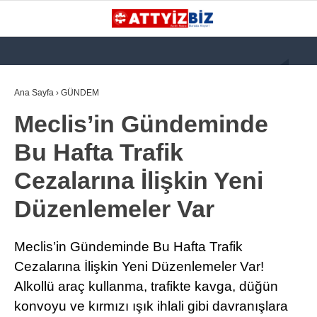
GALERİ
VİDEO
YAZARLAR
Ana Sayfa
›
GÜNDEM
Meclis’in Gündeminde
KATEGORİLER
Bu Hafta Trafik
GÜNDEM
Cezalarına İlişkin Yeni
112 ACİL
Düzenlemeler Var
KPSS
ATT
Meclis’in Gündeminde Bu Hafta Trafik
PARAMEDİK (AABT)
Cezalarına İlişkin Yeni Düzenlemeler Var!
Alkollü araç kullanma, trafikte kavga, düğün
STK
konvoyu ve kırmızı ışık ihlali gibi davranışlara
WhatsApp İhbar
İLANLAR