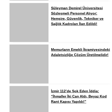
Süleyman Demirel Üniversitesi
Sözleşmeli Personel Alıyor:
Hemşire, Güvenlik, Tekniker ve
Sağlık Kadroları İlan Edildi!
Memurların Emekli İkramiyesindeki
Adaletsizliğe Çözüm Üretilmelidir!
İzmir 112’de Şok Eden İddia:
“İhmaller İki Can Aldı, Beyaz Kod
Rant Kapısı Yapıldı!”