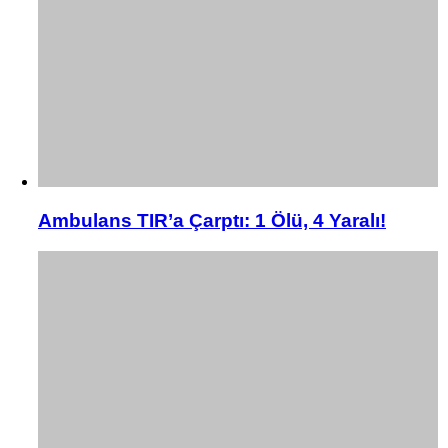
Ambulans TIR’a Çarptı: 1 Ölü, 4 Yaralı!