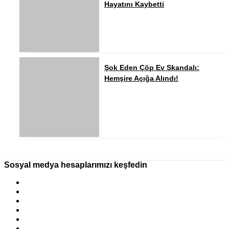
Hayatını Kaybetti
Şok Eden Çöp Ev Skandalı:
Hemşire Açığa Alındı!
Sosyal medya hesaplarımızı keşfedin