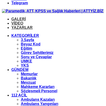
Telegram
GALERİ
VİDEO
YAZARLAR
KATEGORİLER
3.Sayfa
Beyaz Kod
Eğitim
Görev Şehitlerimiz
Soru ve Cevaplar
UMKE
YKS
GÜNDEM
Memurlar
Bakanlık
Mevzuat
Mahkeme Kararları
Sözleşmeli Personel
112 ACİL
Ambulans Kazaları
Ambulans Yangınları