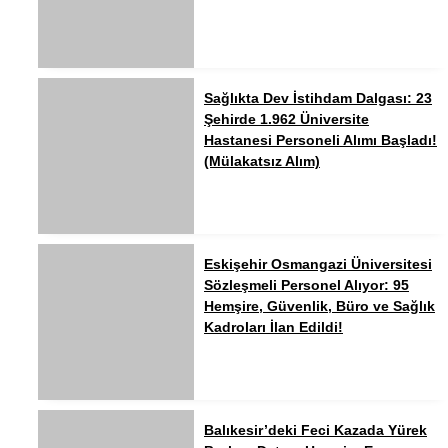
Sağlıkta Dev İstihdam Dalgası: 23
Şehirde 1.962 Üniversite
Hastanesi Personeli Alımı Başladı!
(Mülakatsız Alım)
Eskişehir Osmangazi Üniversitesi
Sözleşmeli Personel Alıyor: 95
Hemşire, Güvenlik, Büro ve Sağlık
Kadroları İlan Edildi!
Balıkesir’deki Feci Kazada Yürek