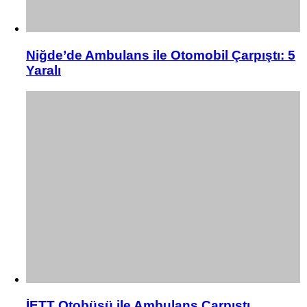
Niğde’de Ambulans ile Otomobil Çarpıştı: 5
Yaralı
İETT Otobüsü ile Ambulans Çarpıştı,