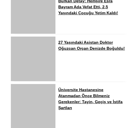
Burkan Detay: Hemşire Esra
Bayram Ada Vefat Etti, 2,5
Yaşındaki Çocuğu Yetim Kaldı!
27 Yaşındaki Asistan Doktor
Oğuzcan Orçan Denizde Boğuldu!
Üniversite Hastanesine
Atanmadan Önce Bilmeniz
Gerekenler: Tayin, Geçiş ve İstifa
Şartları