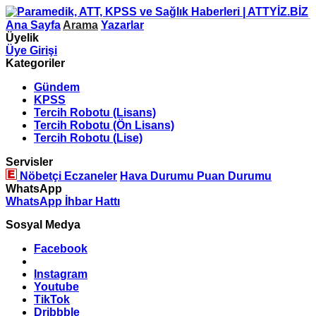
Ana Sayfa
Arama
Yazarlar
Üyelik
Üye Girişi
Kategoriler
Gündem
KPSS
Tercih Robotu (Lisans)
Tercih Robotu (Ön Lisans)
Tercih Robotu (Lise)
Servisler
Nöbetçi Eczaneler
Hava Durumu
Puan Durumu
WhatsApp
WhatsApp İhbar Hattı
Sosyal Medya
Facebook
Instagram
Youtube
TikTok
Dribbble