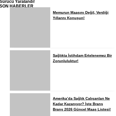
Sürücü Yaralandı!
SON HABERLER
Memurun Maaşını Değil, Verdiği
Yıllarını Konuşun!
Sağlıkta İstihdam Ertelenemez Bir
Zorunluluktur!
Amerika’da Sağlık Çalışanları Ne
Kadar Kazanıyor? İşte Branş
Branş 2026 Güncel Maaş Listesi!