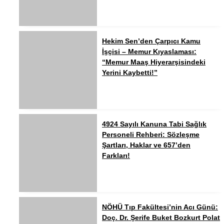
Hekim Sen’den Çarpıcı Kamu
İşçisi – Memur Kıyaslaması:
“Memur Maaş Hiyerarşisindeki
Yerini Kaybetti!”
4924 Sayılı Kanuna Tabi Sağlık
Personeli Rehberi: Sözleşme
Şartları, Haklar ve 657’den
Farkları!
NÖHÜ Tıp Fakültesi’nin Acı Günü:
Doç. Dr. Şerife Buket Bozkurt Polat