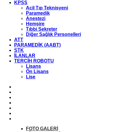
KPSS
Acil Tıp Teknisyeni
Paramedik
Anestezi
Hemşire
Tıbbi Sekreter
Diğer Sağlık Personelleri
ATT
PARAMEDİK (AABT)
STK
İLANLAR
TERCİH ROBOTU
Lisans
Ön Lisans
Lise
FOTO
GALERİ