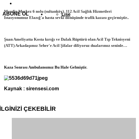
Mardin Merkez 6 nolu (sultanköy) 112 Acil Sağlık Hizmetleri
ABONE OL
Lise
İstasyonumuz Elazığ'a hasta sevki dönüşünde trafik kazası geçirmiştir..
Şuan Ameliyatta Kosta kırığı ve Dalak Rüptürü olan Acil Tıp Teknisyeni
(ATT) Arkadaşımız Seher'e Acil Şifalar diliyoruz dualarımız seninle…
Kaza Sonrası Ambulansımız Bu Hale Gelmiştir.
Kaynak : sirensesi.com
İLGİNİZİ
ÇEKEBİLİR