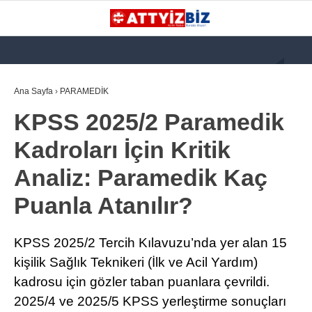
GALERİ
VİDEO
YAZARLAR
Ana Sayfa
›
PARAMEDİK
KPSS 2025/2 Paramedik
KATEGORİLER
Kadroları İçin Kritik
GÜNDEM
Analiz: Paramedik Kaç
112 ACİL
Puanla Atanılır?
KPSS
ATT
KPSS 2025/2 Tercih Kılavuzu’nda yer alan 15
PARAMEDİK (AABT)
kişilik Sağlık Teknikeri (İlk ve Acil Yardım)
kadrosu için gözler taban puanlara çevrildi.
STK
2025/4 ve 2025/5 KPSS yerleştirme sonuçları
WhatsApp İhbar
İLANLAR