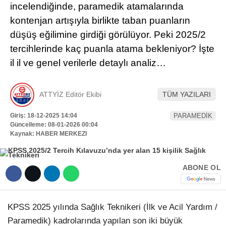
incelendiğinde, paramedik atamalarında
Hattı
TERCİH ROBOTU
kontenjan artışıyla birlikte taban puanların
düşüş eğilimine girdiği görülüyor. Peki 2025/2
tercihlerinde kaç puanla atama bekleniyor? İşte
Facebook
il il ve genel verilerle detaylı analiz…
ATTYİZ Editör Ekibi
TÜM YAZILARI
Instagram
Giriş: 18-12-2025 14:04
PARAMEDİK
Güncelleme: 08-01-2026 00:04
Youtube
Kaynak: HABER MERKEZI
TikTok
ABONE OL
Dribbble
KPSS 2025 yılında Sağlık Teknikeri (İlk ve Acil Yardım /
Telegram
Paramedik) kadrolarında yapılan son iki büyük