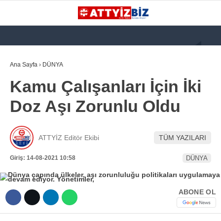
GALERİ
VİDEO
YAZARLAR
Ana Sayfa
›
DÜNYA
Kamu Çalışanları İçin İki
KATEGORİLER
Doz Aşı Zorunlu Oldu
GÜNDEM
112 ACİL
ATTYİZ Editör Ekibi
TÜM YAZILARI
KPSS
Giriş: 14-08-2021 10:58
DÜNYA
ATT
PARAMEDİK (AABT)
ABONE OL
STK
WhatsApp İhbar
İLANLAR