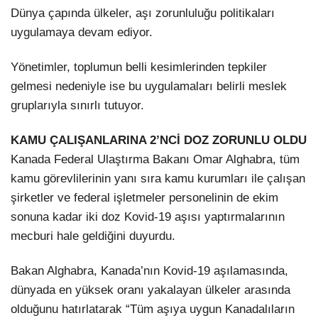
Hattı
Dünya çapında ülkeler, aşı zorunluluğu politikaları
TERCİH ROBOTU
uygulamaya devam ediyor.
Yönetimler, toplumun belli kesimlerinden tepkiler
Facebook
gelmesi nedeniyle ise bu uygulamaları belirli meslek
gruplarıyla sınırlı tutuyor.
KAMU ÇALIŞANLARINA 2’NCİ DOZ ZORUNLU OLDU
Instagram
Kanada Federal Ulaştırma Bakanı Omar Alghabra, tüm
kamu görevlilerinin yanı sıra kamu kurumları ile çalışan
Youtube
şirketler ve federal işletmeler personelinin de ekim
sonuna kadar iki doz Kovid-19 aşısı yaptırmalarının
TikTok
mecburi hale geldiğini duyurdu.
Dribbble
Bakan Alghabra, Kanada’nın Kovid-19 aşılamasında,
dünyada en yüksek oranı yakalayan ülkeler arasında
Telegram
olduğunu hatırlatarak “Tüm aşıya uygun Kanadalıların