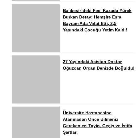
Balıkesir’deki Feci Kazada Yürek
Burkan Detay: Hemşire Esra
Bayram Ada Vefat Etti, 2,5
Yaşındaki Çocuğu Yetim Kaldı!
27 Yaşındaki Asistan Doktor
Oğuzcan Orçan Denizde Boğuldu!
Üniversite Hastanesine
Atanmadan Önce Bilmeniz
Gerekenler: Tayin, Geçiş ve İstifa
Şartları