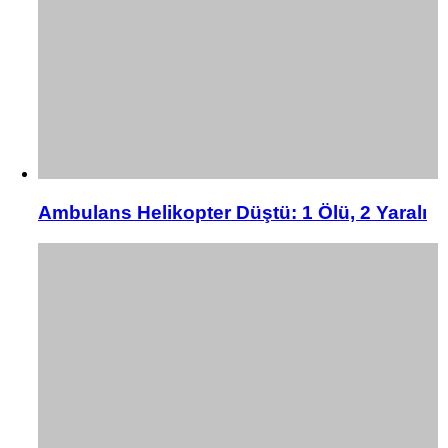
Ambulans Helikopter Düştü: 1 Ölü, 2 Yaralı