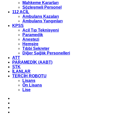
Mahkeme Kararları
Sözleşmeli Personel
112 ACİL
Ambulans Kazaları
Ambulans Yangınları
KPSS
Acil Tıp Teknisyeni
Paramedik
Anestezi
Hemşire
Tıbbi Sekreter
Diğer Sağlık Personelleri
ATT
PARAMEDİK (AABT)
STK
İLANLAR
TERCİH ROBOTU
Lisans
Ön Lisans
Lise