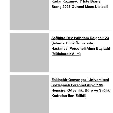
Kadar Kazanıyor? İşte Branş
Branş 2026 Güncel Maaş Listesi!
Sağlıkta Dev İstihdam Dalgası: 23
Şehirde 1.962 Üniversite
Hastanesi Personeli Alımı Başladı!
(Mülakatsız Alım)
Eskişehir Osmangazi Üniversitesi
Sözleşmeli Personel Alıyor: 95
Hemşire, Güvenlik, Büro ve Sağlık
Kadroları İlan Edildi!