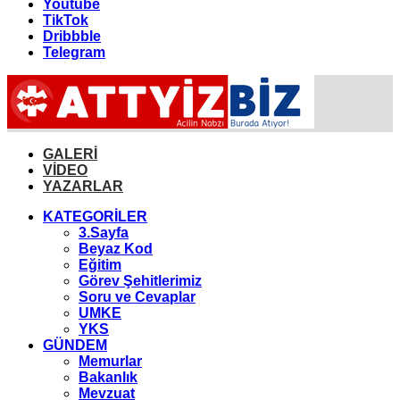
Youtube
TikTok
Dribbble
Telegram
GALERİ
VİDEO
YAZARLAR
KATEGORİLER
3.Sayfa
Beyaz Kod
Eğitim
Görev Şehitlerimiz
Soru ve Cevaplar
UMKE
YKS
GÜNDEM
Memurlar
Bakanlık
Mevzuat