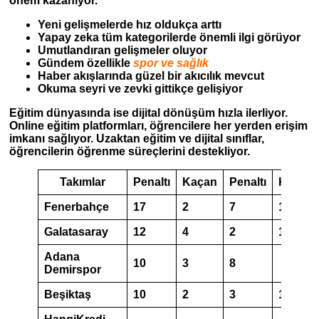
önem kazanıyor.
Yeni gelişmelerde hız oldukça arttı
Yapay zeka
tüm kategorilerde önemli ilgi görüyor
Umutlandıran gelişmeler oluyor
Gündem özellikle
spor ve sağlık
Haber akışlarında güzel bir akıcılık mevcut
Okuma seyri ve zevki gittikçe gelişiyor
Eğitim dünyasında ise dijital dönüşüm hızla ilerliyor.
Online eğitim platformları, öğrencilere her yerden erişim
imkanı sağlıyor. Uzaktan eğitim ve dijital sınıflar,
öğrencilerin öğrenme süreçlerini destekliyor.
Takımlar
Penaltı
Kaçan
Penaltı
Kaçan
Fenerbahçe
17
2
7
1
Galatasaray
12
4
2
1
Adana
10
3
8
Demirspor
Beşiktaş
10
2
3
1