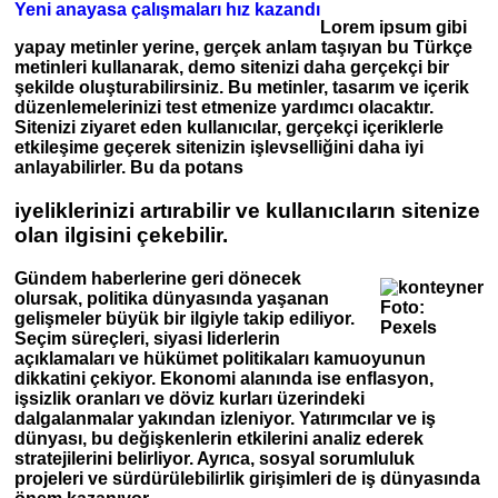
Yeni anayasa çalışmaları hız kazandı
Lorem ipsum
gibi
yapay metinler yerine, gerçek anlam taşıyan bu Türkçe
metinleri kullanarak, demo sitenizi daha gerçekçi bir
şekilde oluşturabilirsiniz. Bu metinler, tasarım ve içerik
düzenlemelerinizi test etmenize yardımcı olacaktır.
Sitenizi ziyaret eden kullanıcılar, gerçekçi içeriklerle
etkileşime geçerek sitenizin işlevselliğini daha iyi
anlayabilirler. Bu da potans
iyeliklerinizi artırabilir ve kullanıcıların sitenize
olan ilgisini çekebilir.
Gündem haberlerine geri dönecek
olursak, politika dünyasında yaşanan
Foto:
gelişmeler büyük bir ilgiyle takip ediliyor.
Pexels
Seçim süreçleri, siyasi liderlerin
açıklamaları ve hükümet politikaları kamuoyunun
dikkatini çekiyor. Ekonomi alanında ise enflasyon,
işsizlik oranları ve döviz kurları üzerindeki
dalgalanmalar yakından izleniyor. Yatırımcılar ve iş
dünyası, bu değişkenlerin etkilerini analiz ederek
stratejilerini belirliyor. Ayrıca, sosyal sorumluluk
projeleri ve sürdürülebilirlik girişimleri de iş dünyasında