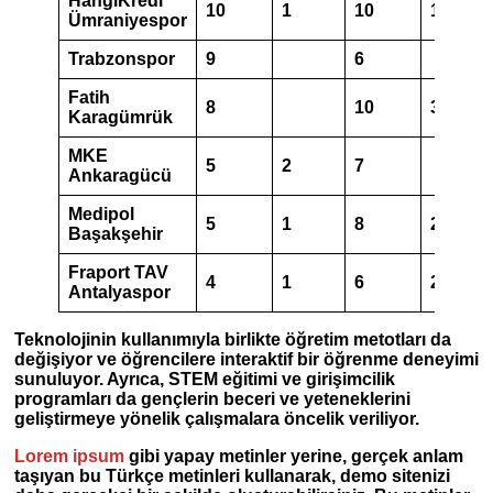
HangiKredi
10
1
10
1
Ümraniyespor
Trabzonspor
9
6
Fatih
8
10
3
Karagümrük
MKE
5
2
7
Ankaragücü
Medipol
5
1
8
2
Başakşehir
Fraport TAV
4
1
6
2
Antalyaspor
Teknolojinin kullanımıyla birlikte öğretim metotları da
değişiyor ve öğrencilere interaktif bir öğrenme deneyimi
sunuluyor. Ayrıca, STEM eğitimi ve girişimcilik
programları da gençlerin beceri ve yeteneklerini
geliştirmeye yönelik çalışmalara öncelik veriliyor.
Lorem ipsum
gibi yapay metinler yerine, gerçek anlam
taşıyan bu Türkçe metinleri kullanarak, demo sitenizi