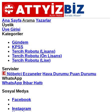
Ana Sayfa
Arama
Yazarlar
Üyelik
Üye Girişi
Kategoriler
Gündem
KPSS
Tercih Robotu (Lisans)
Tercih Robotu (Ön Lisans)
Tercih Robotu (Lise)
Servisler
Nöbetçi Eczaneler
Hava Durumu
Puan Durumu
WhatsApp
WhatsApp İhbar Hattı
Sosyal Medya
Facebook
Instagram