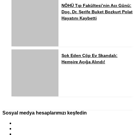
NÖHÜ Tıp Fakültesi’nin Acı Günü:
Doç. Dr. Şerife Buket Bozkurt Polat
Hayatını Kaybetti
Şok Eden Çöp Ev Skandalı:
Hemşire Açığa Alındı!
Sosyal medya hesaplarımızı keşfedin