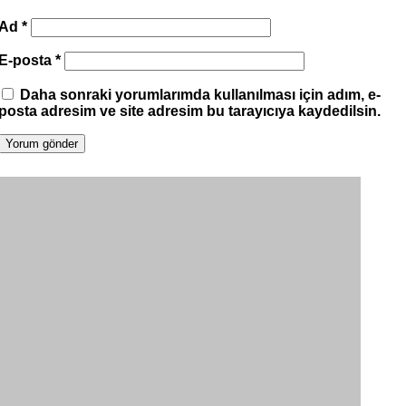
Ad
*
E-posta
*
Daha sonraki yorumlarımda kullanılması için adım, e-
posta adresim ve site adresim bu tarayıcıya kaydedilsin.