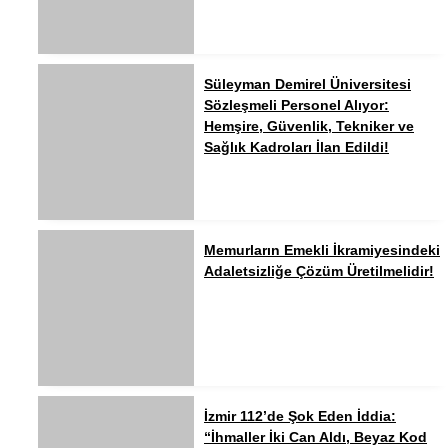
Süleyman Demirel Üniversitesi
Sözleşmeli Personel Alıyor:
Hemşire, Güvenlik, Tekniker ve
Sağlık Kadroları İlan Edildi!
Memurların Emekli İkramiyesindeki
Adaletsizliğe Çözüm Üretilmelidir!
İzmir 112’de Şok Eden İddia:
“İhmaller İki Can Aldı, Beyaz Kod