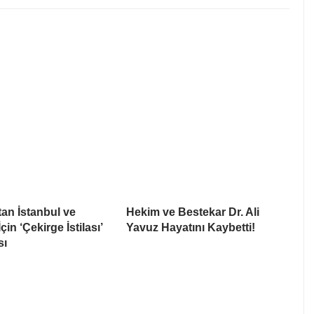
tan İstanbul ve
Hekim ve Bestekar Dr. Ali
in ‘Çekirge İstilası’
Yavuz Hayatını Kaybetti!
sı