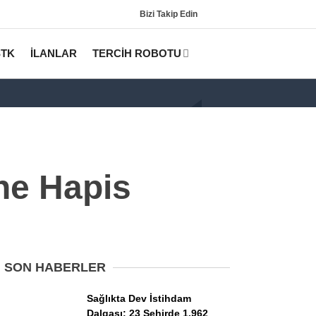
Bizi Takip Edin
STK
İLANLAR
TERCİH ROBOTU
ne Hapis
Gündem
KPSS
SON HABERLER
Tercih Robotu (Lisans)
Sağlıkta Dev İstihdam
Dalgası: 23 Şehirde 1.962