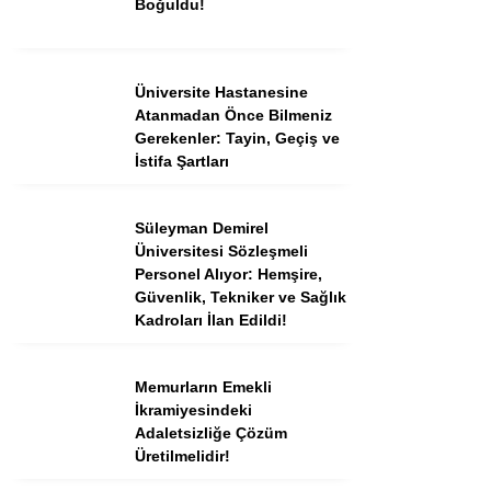
Boğuldu!
Instagram
Üniversite Hastanesine
Atanmadan Önce Bilmeniz
Youtube
Gerekenler: Tayin, Geçiş ve
İstifa Şartları
TikTok
Süleyman Demirel
Üniversitesi Sözleşmeli
Dribbble
Personel Alıyor: Hemşire,
Güvenlik, Tekniker ve Sağlık
Telegram
Kadroları İlan Edildi!
Memurların Emekli
İkramiyesindeki
Adaletsizliğe Çözüm
Üretilmelidir!