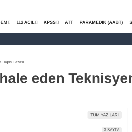
DEM
112 ACİL
KPSS
ATT
PARAMEDİK (AABT)
e Hapis Cezası
hale eden Teknisye
TÜM YAZILARI
3.SAYFA