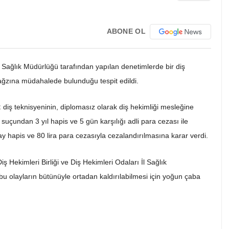
ABONE OL
 Sağlık Müdürlüğü tarafından yapılan denetimlerde bir diş
ğzına müdahalede bulunduğu tespit edildi.
;
diş teknisyeninin, diplomasız olarak diş hekimliği mesleğine
çundan 3 yıl hapis ve 5 gün karşılığı adli para cezası ile
 ay hapis ve 80 lira para cezasıyla cezalandırılmasına karar verdi.
ş Hekimleri Birliği ve Diş Hekimleri Odaları İl Sağlık
n bu olayların bütünüyle ortadan kaldırılabilmesi için yoğun çaba