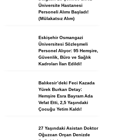
Tercih Robotu (Ön Lisans)
Üniversite Hastanesi
Personeli Alımı Başladı!
Tercih Robotu (Lise)
(Mülakatsız Alım)
Eskişehir Osmangazi
Üniversitesi Sözleşmeli
Personel Alıyor: 95 Hemşire,
Güvenlik, Büro ve Sağlık
Kadroları İlan Edildi!
Balıkesir’deki Feci Kazada
Yürek Burkan Detay:
WhatsApp İhbar
Hemşire Esra Bayram Ada
Hattı
Vefat Etti, 2,5 Yaşındaki
Çocuğu Yetim Kaldı!
27 Yaşındaki Asistan Doktor
Facebook
Oğuzcan Orçan Denizde