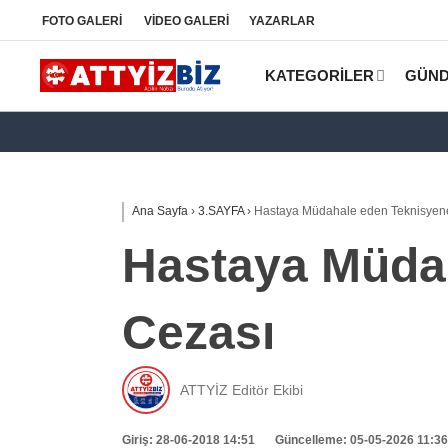
FOTO
GALERİ
VİDEO
GALERİ
YAZARLAR
KATEGORİLER
GÜN
Ana Sayfa
›
3.SAYFA
›
Hastaya Müdahale eden Teknisyen
Hastaya Müda
Cezası
ATTYİZ Editör Ekibi
Giriş: 28-06-2018 14:51
Güncelleme: 05-05-2026 11:36