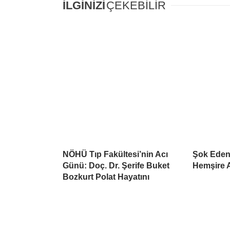
İLGİNİZİ
ÇEKEBİLİR
NÖHÜ Tıp Fakültesi’nin Acı
Şok Eden
Günü: Doç. Dr. Şerife Buket
Hemşire A
Bozkurt Polat Hayatını