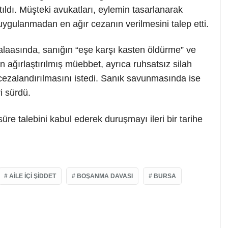
ldı. Müşteki avukatları, eylemin tasarlanarak
m uygulanmadan en ağır cezanın verilmesini talep etti.
laasında, sanığın “eşe karşı kasten öldürme” ve
 ağırlaştırılmış müebbet, ayrıca ruhsatsız silah
cezalandırılmasını istedi. Sanık savunmasında ise
i sürdü.
re talebini kabul ederek duruşmayı ileri bir tarihe
AILE IÇI ŞIDDET
BOŞANMA DAVASI
BURSA