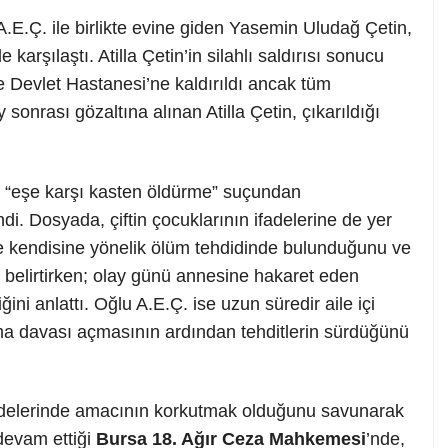
 A.E.Ç. ile birlikte evine giden Yasemin Uludağ Çetin,
karşılaştı. Atilla Çetin’in silahlı saldırısı sonucu
 Devlet Hastanesi’ne kaldırıldı ancak tüm
onrası gözaltına alınan Atilla Çetin, çıkarıldığı
 “eşe karşı kasten öldürme” suçundan
di. Dosyada, çiftin çocuklarının ifadelerine de yer
de kendisine yönelik ölüm tehdidinde bulunduğunu ve
ı belirtirken; olay günü annesine hakaret eden
ğini anlattı. Oğlu A.E.Ç. ise uzun süredir aile içi
ma davası açmasının ardından tehditlerin sürdüğünü
ifadelerinde amacının korkutmak olduğunu savunarak
devam ettiği
Bursa 18. Ağır Ceza Mahkemesi
’nde,