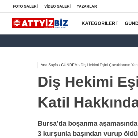
FOTO
GALERİ
VİDEO
GALERİ
YAZARLAR
KATEGORİLER
GÜN
Ana Sayfa
›
GÜNDEM
›
Diş Hekimi Eşini Çocuklarının Yan
Diş Hekimi Eş
Katil Hakkında
Bursa’da boşanma aşamasındaki 
3 kurşunla başından vurup öldüre