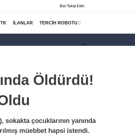
Bizi Takip Edin
STK
İLANLAR
TERCİH ROBOTU
nında Öldürdü!
 Oldu
Gündem
KPSS
, sokakta çocuklarının yanında
Tercih Robotu (Lisans)
ırılmış müebbet hapsi istendi.