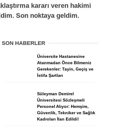
Tercih Robotu (Ön Lisans)
laştırma kararı veren hakimi
Tercih Robotu (Lise)
dim. Son noktaya geldim.
SON HABERLER
Üniversite Hastanesine
Atanmadan Önce Bilmeniz
Gerekenler: Tayin, Geçiş ve
İstifa Şartları
WhatsApp İhbar
Süleyman Demirel
Hattı
Üniversitesi Sözleşmeli
Personel Alıyor: Hemşire,
Güvenlik, Tekniker ve Sağlık
Kadroları İlan Edildi!
Facebook