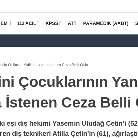
DEM
112 ACİL
KPSS
ATT
PARAMEDİK (AABT)
ında Öldürdü! Katil Hakkında İstenen Ceza Belli Oldu
ini Çocuklarının Ya
 İstenen Ceza Belli
eşi diş hekimi Yasemin Uludağ Çetin’i (52)
n diş teknikeri Atilla Çetin’in (61), ağırlaşt