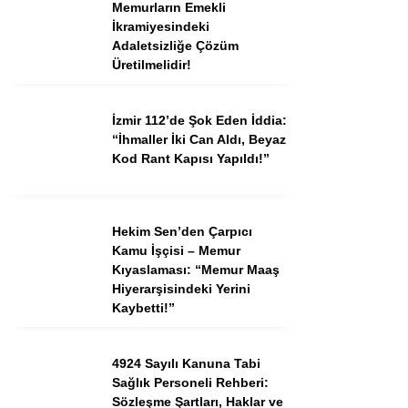
Memurların Emekli
İkramiyesindeki
Adaletsizliğe Çözüm
Instagram
Üretilmelidir!
Youtube
İzmir 112’de Şok Eden İddia:
“İhmaller İki Can Aldı, Beyaz
Kod Rant Kapısı Yapıldı!”
TikTok
Dribbble
Hekim Sen’den Çarpıcı
Kamu İşçisi – Memur
Telegram
Kıyaslaması: “Memur Maaş
Hiyerarşisindeki Yerini
Kaybetti!”
4924 Sayılı Kanuna Tabi
Sağlık Personeli Rehberi:
Sözleşme Şartları, Haklar ve