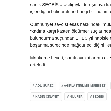
sanık SEGBİS aracılığıyla duruşmaya katı
işlendiğini belirterek herhangi bir indiri
Cumhuriyet savcısı esas hakkındaki müta
“kadına karşı kasten öldürme” suçlarından
bulundurma suçundan 1 ila 3 yıl hapisle 
boşanma sürecinde mağdur edildiğini iler
Mahkeme heyeti, sanık avukatlarının ek sü
erteledi.
ADLI SÜREÇ
AĞIRLAŞTIRILMIŞ MÜEBBET
KADIN CINAYETI
NILÜFER
SEGBİS