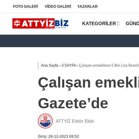
FOTO
GALERİ
VİDEO
GALERİ
YAZARLAR
KATEGORİLER
GÜN
Ana Sayfa
›
3.SAYFA
›
Çalışan emeklilere 5 Bin Lira İkra
Çalışan emekli
Gazete’de
ATTYİZ Editör Ekibi
Giriş: 28-12-2023 08:52