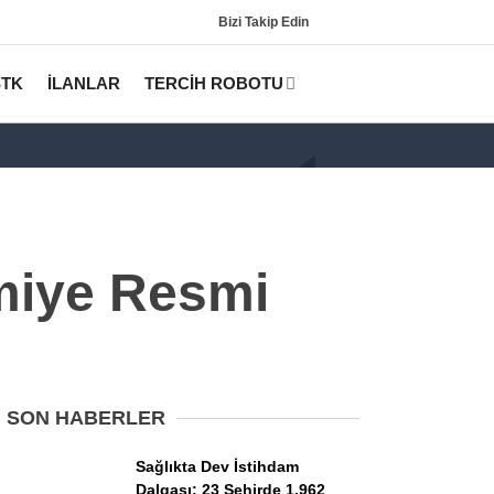
Bizi Takip Edin
STK
İLANLAR
TERCİH ROBOTU
amiye Resmi
Gündem
KPSS
SON HABERLER
Tercih Robotu (Lisans)
Sağlıkta Dev İstihdam
Dalgası: 23 Şehirde 1.962