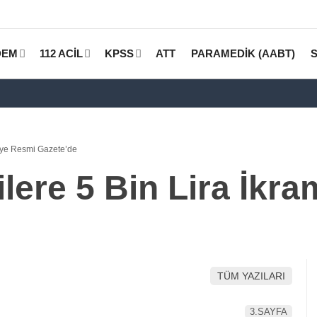
DEM
112 ACİL
KPSS
ATT
PARAMEDİK (AABT)
miye Resmi Gazete’de
lere 5 Bin Lira İkr
TÜM YAZILARI
3.SAYFA