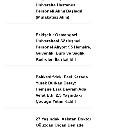
Tercih Robotu (Ön Lisans)
Üniversite Hastanesi
Personeli Alımı Başladı!
Tercih Robotu (Lise)
(Mülakatsız Alım)
Eskişehir Osmangazi
Üniversitesi Sözleşmeli
Personel Alıyor: 95 Hemşire,
Güvenlik, Büro ve Sağlık
Kadroları İlan Edildi!
Balıkesir’deki Feci Kazada
Yürek Burkan Detay:
WhatsApp İhbar
Hemşire Esra Bayram Ada
Hattı
Vefat Etti, 2,5 Yaşındaki
Çocuğu Yetim Kaldı!
27 Yaşındaki Asistan Doktor
Facebook
Oğuzcan Orçan Denizde