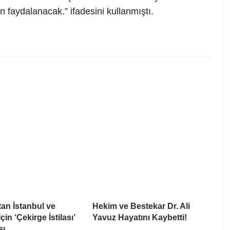
 faydalanacak.” ifadesini kullanmıştı.
tan İstanbul ve
Hekim ve Bestekar Dr. Ali
in ‘Çekirge İstilası’
Yavuz Hayatını Kaybetti!
sı