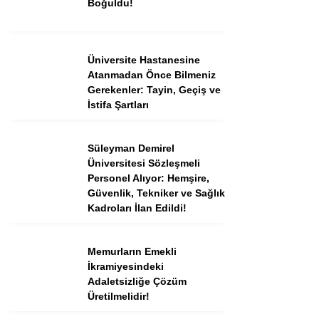
Boğuldu!
Instagram
Üniversite Hastanesine
Atanmadan Önce Bilmeniz
Youtube
Gerekenler: Tayin, Geçiş ve
İstifa Şartları
TikTok
Süleyman Demirel
Üniversitesi Sözleşmeli
Dribbble
Personel Alıyor: Hemşire,
Güvenlik, Tekniker ve Sağlık
Telegram
Kadroları İlan Edildi!
Memurların Emekli
İkramiyesindeki
Adaletsizliğe Çözüm
Üretilmelidir!