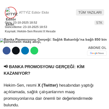
Hattı
TERCİH ROBOTU
ATTYİZ Editör Ekibi
TÜM YAZILARI
Giriş: 23-10-2025 18:52
STK
Güncelleme: 23-10-2025 18:53
Facebook
Kaynak: Hekim-Sen Resmi X Hesabı
ABONE OL
Instagram
Youtube
📢 BANKA PROMOSYONU GERÇEĞİ: KİM
KAZANIYOR?
TikTok
Hekim-Sen, resmi
X (Twitter)
hesabından yaptığı
Dribbble
açıklamada, sağlık çalışanlarının maaş
promosyonlarına dair önemli bir değerlendirmede
Telegram
bulundu.