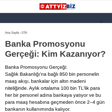
GALERİ
VİDEO
YAZARLAR
Ana Sayfa
›
STK
Banka Promosyonu
KATEGORİLER
Gerçeği: Kim Kazanıyor?
GÜNDEM
112 ACİL
Banka Promosyonu Gerçeği:
KPSS
Sağlık Bakanlığı’na bağlı 850 bin personelin
maaş akışı, bankalar için altın madeni
ATT
niteliğinde. Aylık ortalama 100 bin TL’lik para
PARAMEDİK (AABT)
her bir personel adına bankaya yatıyor ve bu
STK
para maaş hesabına geçmeden önce 2–4 gün
bankanın kullanımında kalıyor.
WhatsApp İhbar
İLANLAR