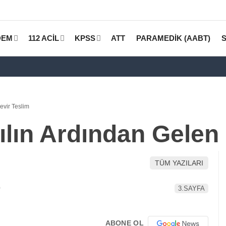
DEM
112 ACİL
KPSS
ATT
PARAMEDİK (AABT)
evir Teslim
ılın Ardından Gelen
TÜM YAZILARI
9
3.SAYFA
ABONE OL