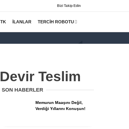
Bizi Takip Edin
STK
İLANLAR
TERCİH ROBOTU
 Devir Teslim
SON HABERLER
Gündem
Memurun Maaşını Değil,
KPSS
Verdiği Yıllarını Konuşun!
Tercih Robotu (Lisans)