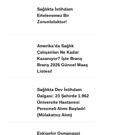
Tercih Robotu (Ön Lisans)
Sağlıkta İstihdam
Tercih Robotu (Lise)
Ertelenemez Bir
Zorunluluktur!
Amerika’da Sağlık
Çalışanları Ne Kadar
Kazanıyor? İşte Branş
Branş 2026 Güncel Maaş
Listesi!
Sağlıkta Dev İstihdam
WhatsApp İhbar
Dalgası: 23 Şehirde 1.962
Hattı
Üniversite Hastanesi
Personeli Alımı Başladı!
(Mülakatsız Alım)
Facebook
Eskişehir Osmangazi