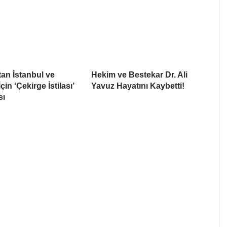
tan İstanbul ve
Hekim ve Bestekar Dr. Ali
in ‘Çekirge İstilası’
Yavuz Hayatını Kaybetti!
sı