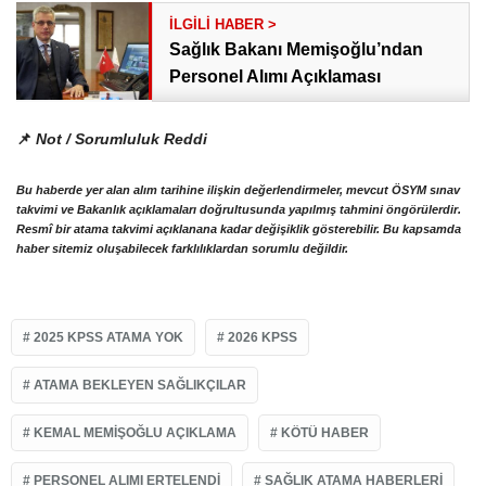
Sağlık Bakanı Memişoğlu’ndan
Personel Alımı Açıklaması
📌
Not / Sorumluluk Reddi
Bu haberde yer alan alım tarihine ilişkin değerlendirmeler, mevcut ÖSYM sınav
takvimi ve Bakanlık açıklamaları doğrultusunda yapılmış
tahmini öngörülerdir
.
Resmî bir atama takvimi açıklanana kadar değişiklik gösterebilir. Bu kapsamda
haber sitemiz oluşabilecek farklılıklardan sorumlu değildir.
2025 KPSS ATAMA YOK
2026 KPSS
ATAMA BEKLEYEN SAĞLIKÇILAR
KEMAL MEMIŞOĞLU AÇIKLAMA
KÖTÜ HABER
PERSONEL ALIMI ERTELENDI
SAĞLIK ATAMA HABERLERI