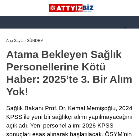
GALERİ
VİDEO
YAZARLAR
Ana Sayfa
›
GÜNDEM
Atama Bekleyen Sağlık
KATEGORİLER
Personellerine Kötü
GÜNDEM
Haber: 2025’te 3. Bir Alım
112 ACİL
Yok!
KPSS
ATT
Sağlık Bakanı Prof. Dr. Kemal Memişoğlu, 2024
PARAMEDİK (AABT)
KPSS ile yeni bir sağlıkçı alımı yapılmayacağını
açıkladı. Yeni personel alımı 2026 KPSS
STK
sonuçları esas alınarak başlatılacak. ÖSYM’nin
WhatsApp İhbar
İLANLAR