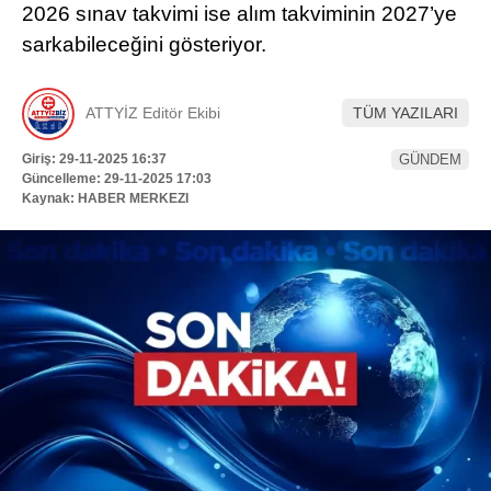
2026 sınav takvimi ise alım takviminin 2027’ye
Hattı
TERCİH ROBOTU
sarkabileceğini gösteriyor.
ATTYİZ Editör Ekibi
TÜM YAZILARI
Facebook
Giriş: 29-11-2025 16:37
GÜNDEM
Güncelleme: 29-11-2025 17:03
Kaynak: HABER MERKEZI
Instagram
Youtube
TikTok
Dribbble
Telegram