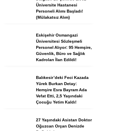
Tercih Robotu (Ön Lisans)
Üniversite Hastanesi
Personeli Alımı Başladı!
Tercih Robotu (Lise)
(Mülakatsız Alım)
Eskişehir Osmangazi
Üniversitesi Sözleşmeli
Personel Alıyor: 95 Hemşire,
Güvenlik, Büro ve Sağlık
Kadroları İlan Edildi!
Balıkesir’deki Feci Kazada
Yürek Burkan Detay:
WhatsApp İhbar
Hemşire Esra Bayram Ada
Hattı
Vefat Etti, 2,5 Yaşındaki
Çocuğu Yetim Kaldı!
27 Yaşındaki Asistan Doktor
Facebook
Oğuzcan Orçan Denizde