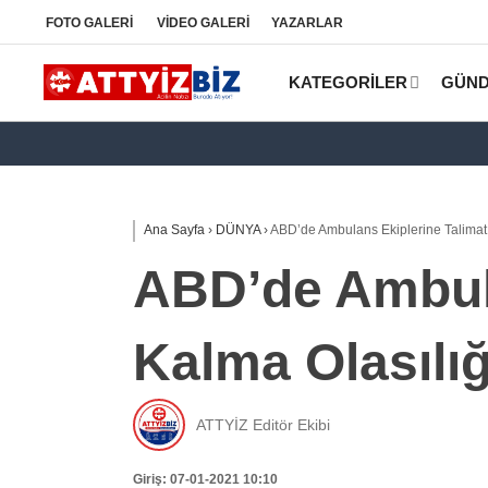
FOTO
GALERİ
VİDEO
GALERİ
YAZARLAR
KATEGORİLER
GÜN
Ana Sayfa
›
DÜNYA
›
ABD’de Ambulans Ekiplerine Talimat:
ABD’de Ambula
Kalma Olasılı
ATTYİZ Editör Ekibi
Giriş: 07-01-2021 10:10