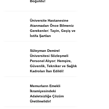
Boğuldu!
Instagram
Üniversite Hastanesine
Atanmadan Önce Bilmeniz
Youtube
Gerekenler: Tayin, Geçiş ve
İstifa Şartları
TikTok
Süleyman Demirel
Üniversitesi Sözleşmeli
Dribbble
Personel Alıyor: Hemşire,
Güvenlik, Tekniker ve Sağlık
Telegram
Kadroları İlan Edildi!
Memurların Emekli
İkramiyesindeki
Adaletsizliğe Çözüm
Üretilmelidir!