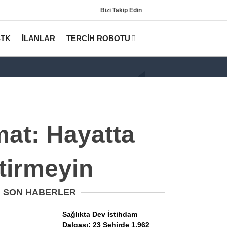
Bizi Takip Edin
STK
İLANLAR
TERCİH ROBOTU
at: Hayatta
tirmeyin
Gündem
KPSS
SON HABERLER
Tercih Robotu (Lisans)
Sağlıkta Dev İstihdam
Dalgası: 23 Şehirde 1.962