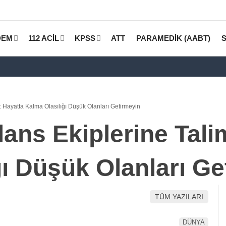
DEM
112 ACİL
KPSS
ATT
PARAMEDİK (AABT)
 Hayatta Kalma Olasılığı Düşük Olanları Getirmeyin
ns Ekiplerine Talim
ğı Düşük Olanları Ge
TÜM YAZILARI
DÜNYA