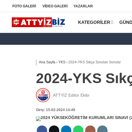
FOTO
GALERİ
VİDEO
GALERİ
YAZARLAR
KATEGORİLER
GÜN
Ana Sayfa
›
YKS
›
2024-YKS Sıkça Sorulan Sorular
2024-YKS Sıkç
ATTYİZ Editör Ekibi
Giriş: 15-02-2024 14:49