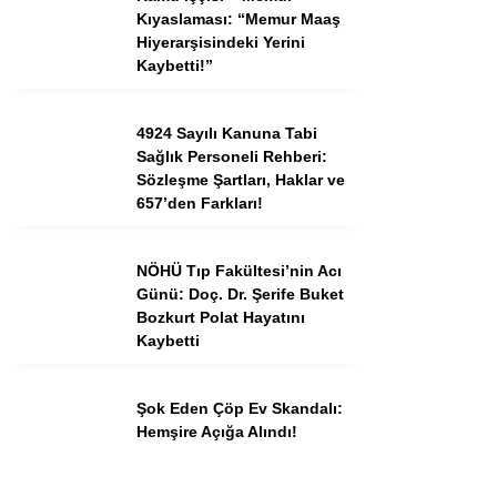
Kıyaslaması: “Memur Maaş
Hiyerarşisindeki Yerini
Kaybetti!”
Instagram
4924 Sayılı Kanuna Tabi
Youtube
Sağlık Personeli Rehberi:
Sözleşme Şartları, Haklar ve
TikTok
657’den Farkları!
Dribbble
NÖHÜ Tıp Fakültesi’nin Acı
Günü: Doç. Dr. Şerife Buket
Bozkurt Polat Hayatını
Telegram
Kaybetti
Şok Eden Çöp Ev Skandalı:
Hemşire Açığa Alındı!