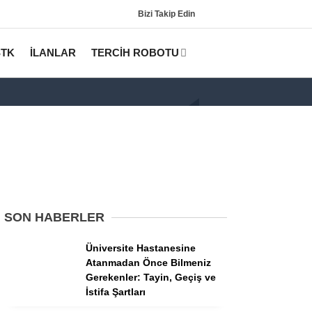
Bizi Takip Edin
STK
İLANLAR
TERCİH ROBOTU
SON HABERLER
Gündem
Üniversite Hastanesine
KPSS
Atanmadan Önce Bilmeniz
Gerekenler: Tayin, Geçiş ve
Tercih Robotu (Lisans)
İstifa Şartları