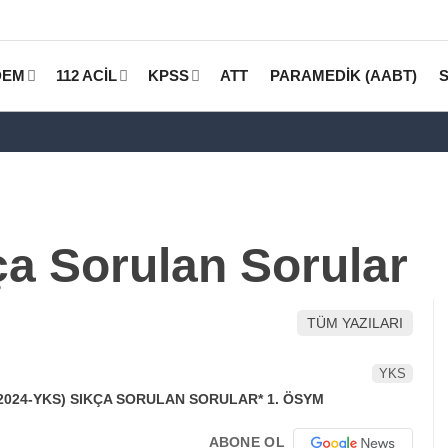
DEM
112 ACİL
KPSS
ATT
PARAMEDİK (AABT)
a Sorulan Sorular
TÜM YAZILARI
YKS
ABONE OL