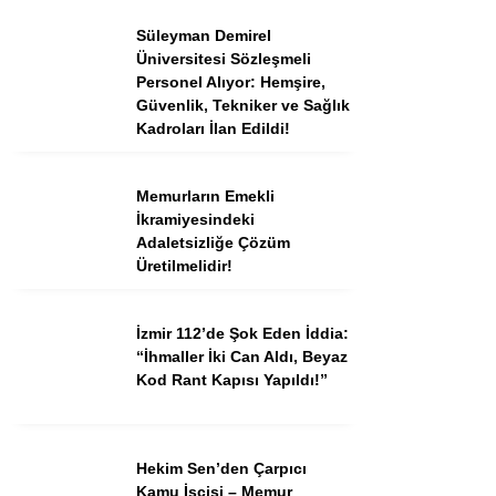
Tercih Robotu (Ön Lisans)
Süleyman Demirel
Tercih Robotu (Lise)
Üniversitesi Sözleşmeli
Personel Alıyor: Hemşire,
Güvenlik, Tekniker ve Sağlık
Kadroları İlan Edildi!
Memurların Emekli
İkramiyesindeki
Adaletsizliğe Çözüm
Üretilmelidir!
WhatsApp İhbar
İzmir 112’de Şok Eden İddia:
Hattı
“İhmaller İki Can Aldı, Beyaz
Kod Rant Kapısı Yapıldı!”
Hekim Sen’den Çarpıcı
Facebook
Kamu İşçisi – Memur