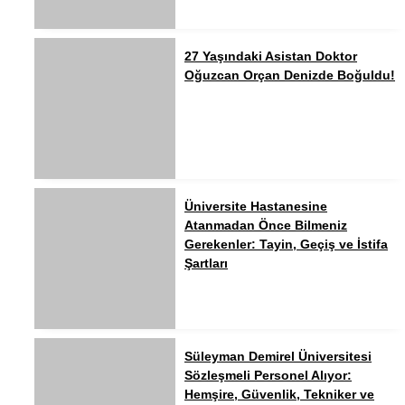
27 Yaşındaki Asistan Doktor
Oğuzcan Orçan Denizde Boğuldu!
Üniversite Hastanesine
Atanmadan Önce Bilmeniz
Gerekenler: Tayin, Geçiş ve İstifa
Şartları
Süleyman Demirel Üniversitesi
Sözleşmeli Personel Alıyor:
Hemşire, Güvenlik, Tekniker ve