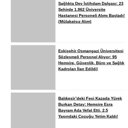
Sağlıkta Dev İstihdam Dalgası: 23
Şehirde 1.962 Üniversite
Hastanesi Personeli Alımı Başladı!
(Mülakatsız Alım)
Eskişehir Osmangazi Üniversitesi
Sözleşmeli Personel Alıyor: 95
Hemşire, Güvenlik, Büro ve Sağlık
Kadroları İlan Edildi!
Balıkesir’deki Feci Kazada Yürek
Burkan Detay: Hemşire Esra
Bayram Ada Vefat Etti, 2,5
Yaşındaki Çocuğu Yetim Kaldı!