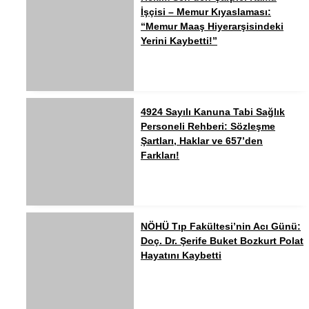
İşçisi – Memur Kıyaslaması:
“Memur Maaş Hiyerarşisindeki
Yerini Kaybetti!”
4924 Sayılı Kanuna Tabi Sağlık
Personeli Rehberi: Sözleşme
Şartları, Haklar ve 657’den
Farkları!
NÖHÜ Tıp Fakültesi’nin Acı Günü:
Doç. Dr. Şerife Buket Bozkurt Polat
Hayatını Kaybetti