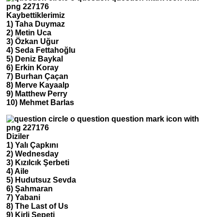
Kaybettiklerimiz
1) Taha Duymaz
2) Metin Uca
3) Özkan Uğur
4) Seda Fettahoğlu
5) Deniz Baykal
6) Erkin Koray
7) Burhan Çaçan
8) Merve Kayaalp
9) Matthew Perry
10) Mehmet Barlas
Diziler
1) Yalı Çapkını
2) Wednesday
3) Kızılcık Şerbeti
4) Aile
5) Hudutsuz Sevda
6) Şahmaran
7) Yabani
8) The Last of Us
9) Kirli Sepeti