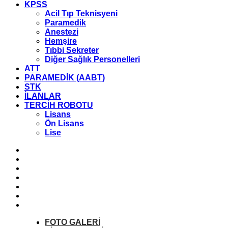
KPSS
Acil Tıp Teknisyeni
Paramedik
Anestezi
Hemşire
Tıbbi Sekreter
Diğer Sağlık Personelleri
ATT
PARAMEDİK (AABT)
STK
İLANLAR
TERCİH ROBOTU
Lisans
Ön Lisans
Lise
FOTO
GALERİ