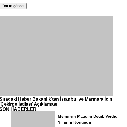
Sıradaki Haber
Bakanlık’tan İstanbul ve Marmara İçin
‘Çekirge İstilası’ Açıklaması
SON HABERLER
Memurun Maaşını Değil, Verdiği
Yıllarını Konuşun!