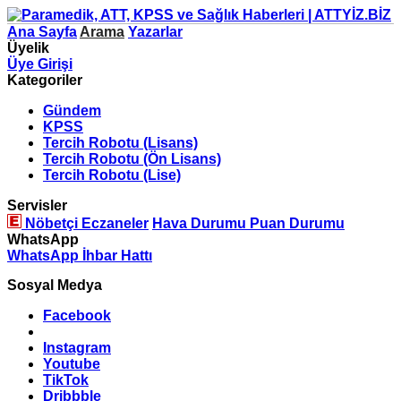
Ana Sayfa
Arama
Yazarlar
Üyelik
Üye Girişi
Kategoriler
Gündem
KPSS
Tercih Robotu (Lisans)
Tercih Robotu (Ön Lisans)
Tercih Robotu (Lise)
Servisler
Nöbetçi Eczaneler
Hava Durumu
Puan Durumu
WhatsApp
WhatsApp İhbar Hattı
Sosyal Medya
Facebook
Instagram
Youtube
TikTok
Dribbble