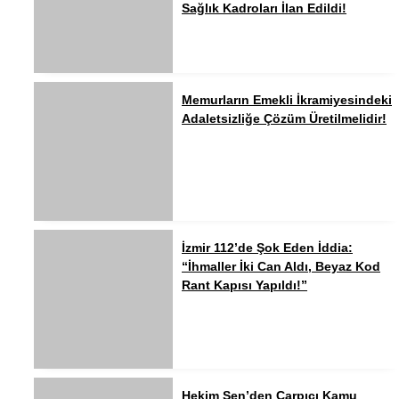
Sağlık Kadroları İlan Edildi!
Memurların Emekli İkramiyesindeki
Adaletsizliğe Çözüm Üretilmelidir!
İzmir 112’de Şok Eden İddia:
“İhmaller İki Can Aldı, Beyaz Kod
Rant Kapısı Yapıldı!”
Hekim Sen’den Çarpıcı Kamu