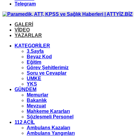
Telegram
GALERİ
VİDEO
YAZARLAR
KATEGORİLER
3.Sayfa
Beyaz Kod
Eğitim
Görev Şehitlerimiz
Soru ve Cevaplar
UMKE
YKS
GÜNDEM
Memurlar
Bakanlık
Mevzuat
Mahkeme Kararları
Sözleşmeli Personel
112 ACİL
Ambulans Kazaları
Ambulans Yangınları