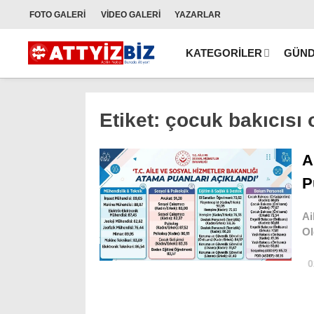
FOTO
GALERİ
VİDEO
GALERİ
YAZARLAR
KATEGORİLER
GÜN
Etiket:
çocuk bakıcısı 
A
P
Ai
Ol
0