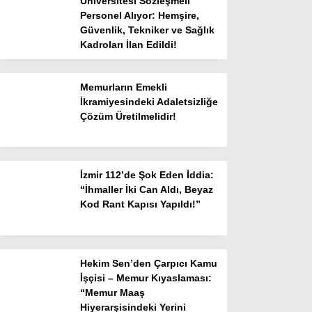
Üniversitesi Sözleşmeli
Personel Alıyor: Hemşire,
Güvenlik, Tekniker ve Sağlık
Instagram
Kadroları İlan Edildi!
Youtube
Memurların Emekli
İkramiyesindeki Adaletsizliğe
Çözüm Üretilmelidir!
TikTok
Dribbble
İzmir 112’de Şok Eden İddia:
“İhmaller İki Can Aldı, Beyaz
Telegram
Kod Rant Kapısı Yapıldı!”
Hekim Sen’den Çarpıcı Kamu
İşçisi – Memur Kıyaslaması:
“Memur Maaş
Hiyerarşisindeki Yerini