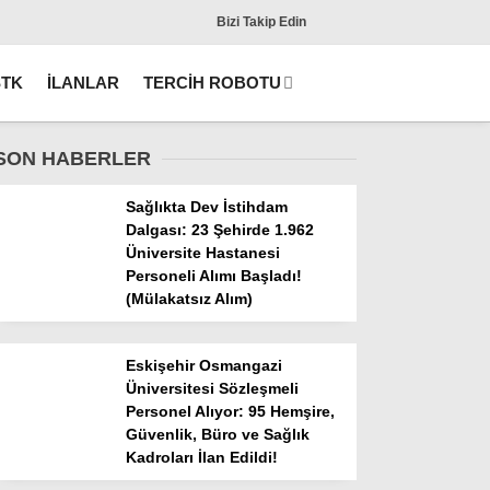
Bizi Takip Edin
STK
İLANLAR
TERCİH ROBOTU
SON HABERLER
Sağlıkta Dev İstihdam
Dalgası: 23 Şehirde 1.962
Üniversite Hastanesi
Personeli Alımı Başladı!
(Mülakatsız Alım)
Gündem
Eskişehir Osmangazi
Üniversitesi Sözleşmeli
KPSS
Personel Alıyor: 95 Hemşire,
Güvenlik, Büro ve Sağlık
Tercih Robotu (Lisans)
Kadroları İlan Edildi!