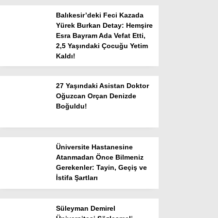
Tercih Robotu (Ön Lisans)
Balıkesir’deki Feci Kazada
Tercih Robotu (Lise)
Yürek Burkan Detay: Hemşire
Esra Bayram Ada Vefat Etti,
2,5 Yaşındaki Çocuğu Yetim
Kaldı!
27 Yaşındaki Asistan Doktor
Oğuzcan Orçan Denizde
Boğuldu!
WhatsApp İhbar
Üniversite Hastanesine
Hattı
Atanmadan Önce Bilmeniz
Gerekenler: Tayin, Geçiş ve
İstifa Şartları
Facebook
Süleyman Demirel